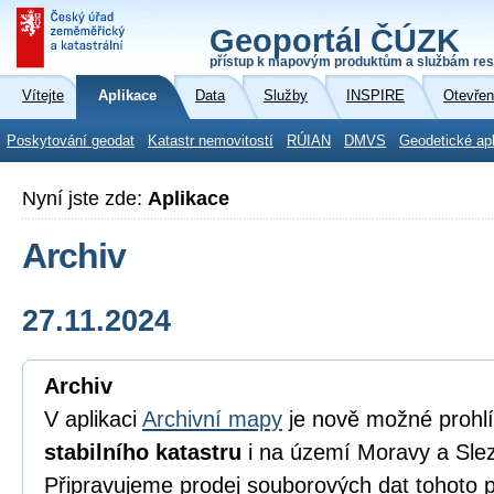
Geoportál ČÚZK
přístup k mapovým produktům a službám res
Vítejte
Aplikace
Data
Služby
INSPIRE
Otevřen
Poskytování geodat
Katastr nemovitostí
RÚIAN
DMVS
Geodetické ap
Nyní jste zde:
Aplikace
Archiv
27.11.2024
Archiv
V aplikaci
Archivní mapy
je nově možné prohl
stabilního katastru
i na území Moravy a Sle
Připravujeme prodej souborových dat tohoto pr