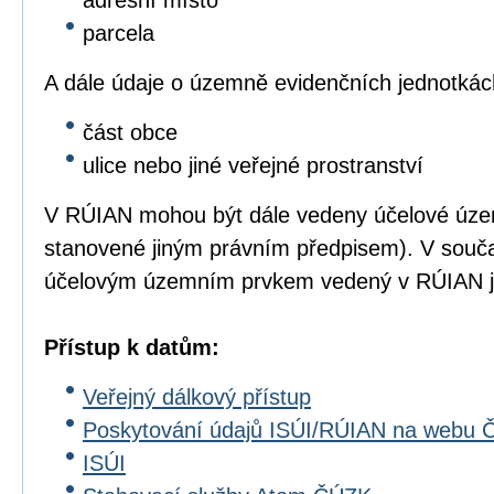
adresní místo
parcela
A dále údaje o územně evidenčních jednotkác
část obce
ulice nebo jiné veřejné prostranství
V RÚIAN mohou být dále vedeny účelové úze
stanovené jiným právním předpisem). V souč
účelovým územním prvkem vedený v RÚIAN js
Přístup k datům:
Veřejný dálkový přístup
Poskytování údajů ISÚI/RÚIAN na webu
ISÚI