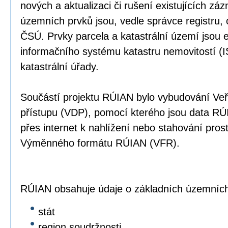
nových a aktualizaci či rušení existujících z
územních prvků jsou, vedle správce registru,
ČSÚ. Prvky parcela a katastrální území jsou 
informačního systému katastru nemovitostí (I
katastrální úřady.
Součástí projektu RÚIAN bylo vybudování Ve
přístupu (VDP), pomocí kterého jsou data RÚI
přes internet k nahlížení nebo stahování prost
Výměnného formátu RÚIAN (VFR).
RÚIAN obsahuje údaje o základních územních
stát
region soudržnosti