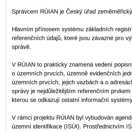
Správcem RÚIAN je Český úřad zeměměřický 
Hlavním přínosem systému základních registr
referenčních údajů, které jsou závazné pro v
správě.
V RÚIAN to prakticky znamená vedení popisný
o územních prvcích, územně evidenčních jed
územních prvcích, jejich vazbách a o adresác
správy je nejdůležitějším referenčním prvke
kterou se odkazují ostatní informační systémy
V rámci projektu RÚIAN byl vybudován agend
územní identifikace (ISÚI). Prostřednictvím I