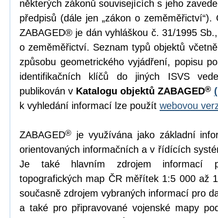
některých zákonů souvisejících s jeho zavede
předpisů (dále jen „zákon o zeměměřictví“)
ZABAGED® je dán vyhláškou č. 31/1995 Sb., 
o zeměměřictví. Seznam typů objektů včetně je
způsobu geometrického vyjádření, popisu po
identifikačních klíčů do jiných ISVS ved
®
publikován v
Katalogu objektů ZABAGED
k vyhledání informací lze použít
webovou verz
®
ZABAGED
je využívána jako základní inf
orientovaných informačních a v řídících syst
Je také hlavním zdrojem informací p
topografických map ČR měřítek 1:5 000 až
současně zdrojem vybraných informací pro d
a také pro připravované vojenské mapy po