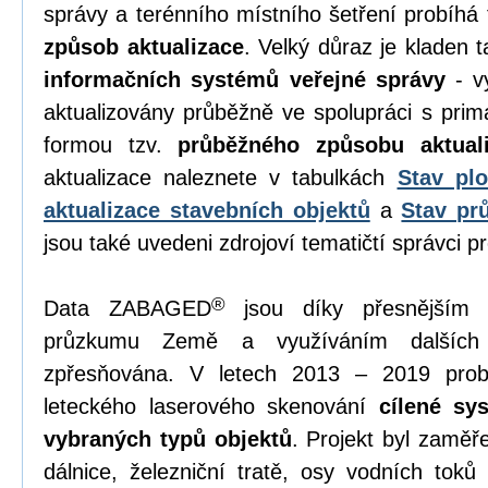
správy a terénního místního šetření probíhá 
způsob aktualizace
. Velký důraz je kladen 
informačních systémů veřejné správy
- vy
aktualizovány průběžně ve spolupráci s primá
formou tzv.
průběžného způsobu aktual
aktualizace naleznete v tabulkách
Stav plo
aktualizace stavebních objektů
a
Stav pr
jsou také uvedeni zdrojoví tematičtí správci pr
®
Data ZABAGED
jsou díky přesnějším 
průzkumu Země a využíváním dalších 
zpřesňována. V letech 2013 – 2019 prob
leteckého laserového skenování
cílené sy
vybraných typů objektů
. Projekt byl zaměř
dálnice, železniční tratě, osy vodních toků