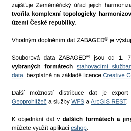
zajišťuje Zeměměřický úřad jejich harmoniz
tvořila komplexní topologicky harmonizo
území České republiky
.
®
Vhodným doplněním dat ZABAGED
je výst
®
Souborová data ZABAGED
jsou od 1. 7
vybraných formátech
stahovacími služb
data
, bezplatně na základě licence
Creative 
Další možností distribuce dat je export
Geoprohlížeč
a služby
WFS
a
ArcGIS REST
.
K objednání dat v
dalších formátech a jin
můžete využít aplikaci
eshop
.