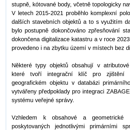
stupně, kótované body, včetně topologicky n
V letech 2015-2021 proběhlo komplexní pol
dalších stavebních objektů a to s využitím d
bylo postupně dokončováno zpřesňování st
dokončena digitalizace katastru a v roce 202
provedeno i na zbytku území v místech bez dig
Některé typy objektů obsahují v atributové č
které tvoří integrační klíč pro zjištění
geografickém objektu v databázi primárníh
vytvářeny předpoklady pro integraci ZABAG
systému veřejné správy.
Vzhledem k obsahové a geometrické ne
poskytovaných jednotlivými primárními sp