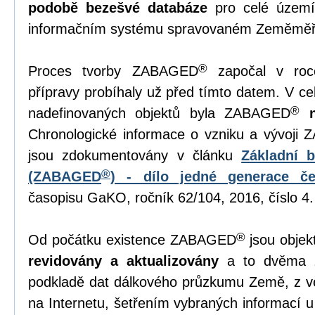
podobě bezešvé databáze
pro celé území
informačním systému spravovaném Zeměměř
®
Proces tvorby ZABAGED
započal v roc
přípravy probíhaly už před tímto datem. V 
®
nadefinovaných objektů byla ZABAGED
Chronologické informace o vzniku a vývoji
jsou zdokumentovány v článku
Základní 
®
(ZABAGED
) - dílo jedné generace č
časopisu GaKO, ročník 62/104, 2016, číslo 4.
®
Od počátku existence ZABAGED
jsou objek
revidovány a aktualizovány
a to dvěma z
podkladě dat dálkového průzkumu Země, z ve
na Internetu, šetřením vybraných informací u