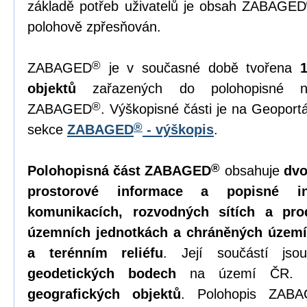
základě potřeb uživatelů je obsah ZABAGED
polohově zpřesňován.
®
ZABAGED
je v současné době tvořena
objektů
zařazených do polohopisné ne
®
ZABAGED
. Výškopisné části je na Geopor
®
sekce
ZABAGED
- výškopis
.
®
Polohopisná část ZABAGED
obsahuje
dvo
prostorové informace a popisné in
komunikacích, rozvodných sítích a pro
územních jednotkách a chráněných území
a terénním reliéfu
. Její součástí js
geodetických bodech
na území ČR. 
geografických objektů
. Polohopis ZAB