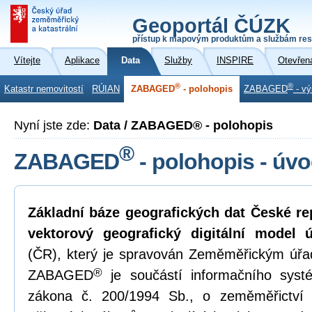
Geoportál ČÚZK
přístup k mapovým produktům a službám res
Vítejte
Aplikace
Data
Služby
INSPIRE
Otevřen
®
®
Katastr nemovitostí
RÚIAN
ZABAGED
- polohopis
ZABAGED
- vý
Nyní jste zde:
Data / ZABAGED® - polohopis
®
ZABAGED
- polohopis - úv
Základní báze geografických dat České r
vektorový geografický digitální model 
(ČR), který je spravován Zeměměřickým úř
®
ZABAGED
je součástí informačního syst
zákona č. 200/1994 Sb., o zeměměřictví