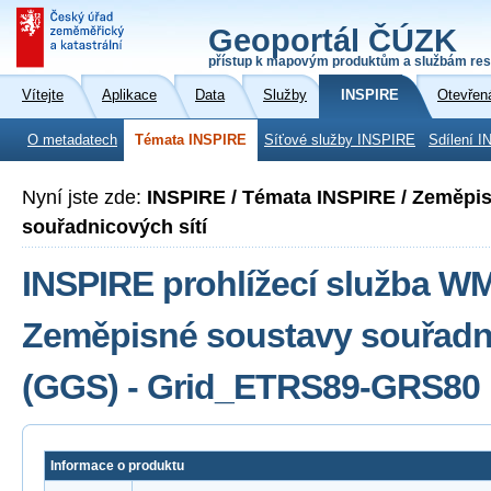
Geoportál ČÚZK
přístup k mapovým produktům a službám res
Vítejte
Aplikace
Data
Služby
INSPIRE
Otevřen
O metadatech
Témata INSPIRE
Síťové služby INSPIRE
Sdílení I
Nyní jste zde:
INSPIRE / Témata INSPIRE / Zeměpi
souřadnicových sítí
INSPIRE prohlížecí služba W
Zeměpisné soustavy souřadni
(GGS) - Grid_ETRS89-GRS80
Informace o produktu