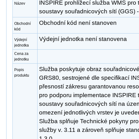
INSPIRE prohlížecí služba WMS pro
Název
soustavy souřadnicových sítí (GGS
Obchodní kód není stanoven
Obchodní
kód
Výdejní jednotka není stanovena
Výdejní
jednotka
Cena za
jednotku
Služba poskytuje obraz souřadnicov
Popis
produktu
GRS80, sestrojené dle specifikací INS
přesností zákresu garantovanou reso
pro podporu implementace INSPIRE
soustavy souřadnicových sítí na úze
omezení jednotlivých vrstev je uveden
Služba splňuje Technické pokyny pro
služby v. 3.11 a zároveň splňuje st
1.3.0.