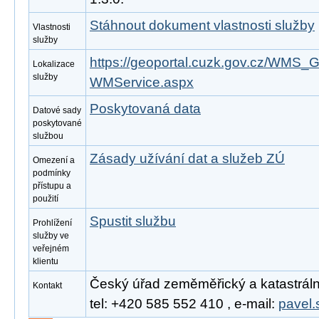
Stáhnout dokument vlastnosti služby
Vlastnosti
služby
https://geoportal.cuzk.gov.cz/WM
Lokalizace
služby
WMService.aspx
Poskytovaná data
Datové sady
poskytované
službou
Zásady užívání dat a služeb ZÚ
Omezení a
podmínky
přístupu a
použití
Spustit službu
Prohlížení
služby ve
veřejném
klientu
Český úřad zeměměřický a katastrální
Kontakt
tel: +420 585 552 410 , e-mail:
pavel.