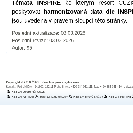
Témata INSPIRE
ke kterým resort ČÚZK
poskytovat
harmonizovaná data dle INSPI
jsou uvedena v pravém sloupci této stránky.
Poslední aktualizace: 03.03.2026
Poslední revize:
03.03.2026
Autor: 95
Copyright © 2010 ČÚZK, Všechna práva vyhrazena
Kontakt: Pod sídlištěm 9/1800, 182 11 Praha 8, tel.: +420 284 041 111, fax: +420 284 041 416,
Uživate
RSS 2.0 Geoportál ČÚZK
RSS 2.0 Aplikace
RSS 2.0 Datové sady
RSS 2.0 Síťové služby
RSS 2.0 INSPIRE