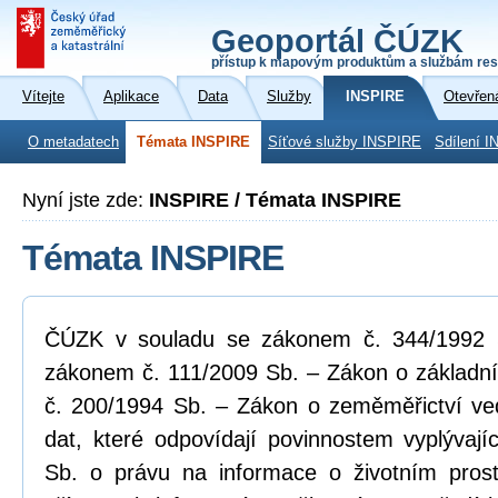
Geoportál ČÚZK
přístup k mapovým produktům a službám res
Vítejte
Aplikace
Data
Služby
INSPIRE
Otevřen
O metadatech
Témata INSPIRE
Síťové služby INSPIRE
Sdílení I
Nyní jste zde:
INSPIRE / Témata INSPIRE
Témata INSPIRE
ČÚZK v souladu se zákonem č. 344/1992 Sb
zákonem č. 111/2009 Sb. – Zákon o základní
č. 200/1994 Sb. – Zákon o zeměměřictví ve
dat, které odpovídají povinnostem vyplývaj
Sb. o právu na informace o životním pros