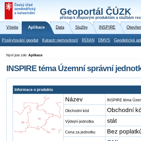
Geoportál ČÚZK
přístup k mapovým produktům a službám res
Vítejte
Aplikace
Data
Služby
INSPIRE
Otevřen
Poskytování geodat
Katastr nemovitostí
RÚIAN
DMVS
Geodetické ap
Nyní jste zde:
Aplikace
INSPIRE téma Územní správní jednot
Informace o produktu
Název
INSPIRE téma Územn
Obchodní kó
Obchodní kód
stát
Výdejní jednotka
Bez poplatk
Cena za jednotku