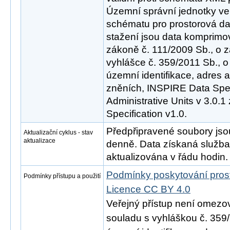
Územní správní jednotky ve v
schématu pro prostorová dat
stažení jsou data komprimov
zákoně č. 111/2009 Sb., o z
vyhlášce č. 359/2011 Sb., o
územní identifikace, adres a
zněních, INSPIRE Data Spec
Administrative Units v 3.0.1
Specification v1.0.
Předpřipravené soubory js
Aktualizační cyklus - stav
aktualizace
denně. Data získaná služ
aktualizována v řádu hodin.
Podmínky poskytování pros
Podmínky přístupu a použití
Licence CC BY 4.0
Veřejný přístup není omezo
souladu s vyhláškou č. 359/