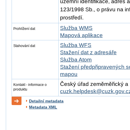
územní identifikace, adres 
123/1998 Sb., o právu na in
prostředí.
Služba WMS
Prohlížení dat
Mapová aplikace
Služba WFS
Stahování dat
Stažení dat z adresáře
Služba Atom
Stažení předpřipravených s
mapou
Český úřad zeměměřický a ka
Kontakt - informace o
produktu
cuzk.helpdesk@cuzk.gov.c
Detailní metadata
Metadata XML