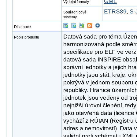
GML
Výdejní formáty
ETRS89
,
S-
Souřadnicové
systémy
Distribuce
Datová sada pro téma Územn
Popis produktu
harmonizovaná podle směrn
specifikace pro ELF ve ver
datová sada INSPIRE obsa
správní jednotky a jejich h
jednotky jsou stát, kraje, o
pokrývá v jednom souboru 
republiky. Hranice územní
jednotek jsou vedeny od tro
nejnižší úrovni členění, ted
jako otevřená data (licence
vychází z RÚIAN (Registru ú
adres a nemovitostí). Data 
validní proti schématu XML