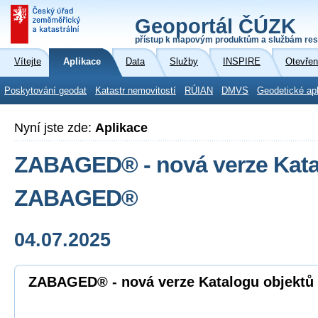
Geoportál ČÚZK
přístup k mapovým produktům a službám res
Vítejte
Aplikace
Data
Služby
INSPIRE
Otevřen
Poskytování geodat
Katastr nemovitostí
RÚIAN
DMVS
Geodetické ap
Nyní jste zde:
Aplikace
ZABAGED® - nová verze Kata
ZABAGED®
04.07.2025
ZABAGED® - nová verze Katalogu objek