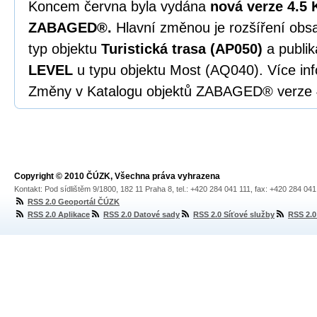
Koncem června byla vydána
nová verze 4.5 
ZABAGED®.
Hlavní změnou je rozšíření o
typ objektu
Turistická trasa (AP050)
a publik
LEVEL
u typu objektu Most (AQ040). Více in
Změny v Katalogu objektů ZABAGED® verze 
Copyright © 2010 ČÚZK, Všechna práva vyhrazena
Kontakt: Pod sídlištěm 9/1800, 182 11 Praha 8, tel.: +420 284 041 111, fax: +420 284 04
RSS 2.0 Geoportál ČÚZK
RSS 2.0 Aplikace
RSS 2.0 Datové sady
RSS 2.0 Síťové služby
RSS 2.0