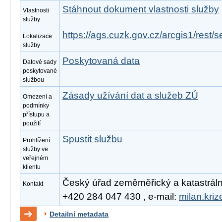
Stáhnout dokument vlastnosti služby
Vlastnosti
služby
https://ags.cuzk.gov.cz/arcgis1/rest
Lokalizace
služby
Poskytovaná data
Datové sady
poskytované
službou
Zásady užívání dat a služeb ZÚ
Omezení a
podmínky
přístupu a
použití
Spustit službu
Prohlížení
služby ve
veřejném
klientu
Český úřad zeměměřický a katastrální, 
Kontakt
+420 284 047 430 , e-mail:
milan.kri
Detailní metadata