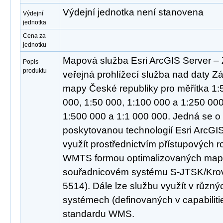
Výdejní jednotka není stanovena
Výdejní
jednotka
Cena za
jednotku
Mapová služba Esri ArcGIS Server –
Popis
produktu
veřejná prohlížecí služba nad daty Zá
mapy České republiky pro měřítka 1:5
000, 1:50 000, 1:100 000 a 1:250 00
1:500 000 a 1:1 000 000. Jedná se o 
poskytovanou technologií Esri ArcGIS
využít prostřednictvím přístupových
WMTS formou optimalizovaných mapo
souřadnicovém systému S-JTSK/Kro
5514). Dále lze službu využít v různ
systémech (definovaných v capabiliti
standardu WMS.