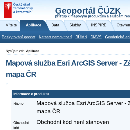
Geoportál ČÚZK
přístup k mapovým produktům a službám res
Vítejte
Aplikace
Data
Služby
INSPIRE
Otevřen
Poskytování geodat
Katastr nemovitostí
RÚIAN
DMVS
Geodetické ap
Nyní jste zde:
Aplikace
Mapová služba Esri ArcGIS Server - Z
mapa ČR
Informace o produktu
Mapová služba Esri ArcGIS Server - Z
Název
mapa ČR
Obchodní kód není stanoven
Obchodní
kód