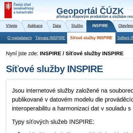
Geoportál ČÚZK
přístup k mapovým produktům a službám res
Vítejte
Aplikace
Data
Služby
INSPIRE
Otevřen
O metadatech
Témata INSPIRE
Síťové služby INSPIRE
Sdílení 
Nyní jste zde:
INSPIRE / Síťové služby INSPIRE
Síťové služby INSPIRE
Jsou internetové služby založené na soubore
publikované v datovém modelu dle prováděcíc
interoperabilitu a harmonizaci dat v souladu 
Typy síťových služeb INSPIRE: