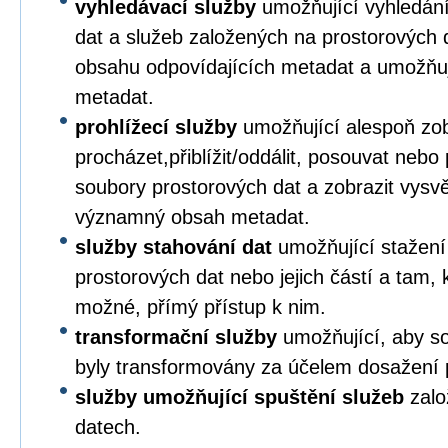
vyhledávací služby
umožňující vyhledání
dat a služeb založených na prostorových 
obsahu odpovídajících metadat a umožňuj
metadat.
prohlížecí služby
umožňující alespoň zob
procházet,přiblížit/oddálit, posouvat nebo
soubory prostorových dat a zobrazit vysvětl
významný obsah metadat.
služby stahování dat
umožňující stažení
prostorových dat nebo jejich částí a tam, k
možné, přímý přístup k nim.
transformační služby
umožňující, aby so
byly transformovány za účelem dosažení pl
služby umožňující spuštění služeb
zalo
datech.