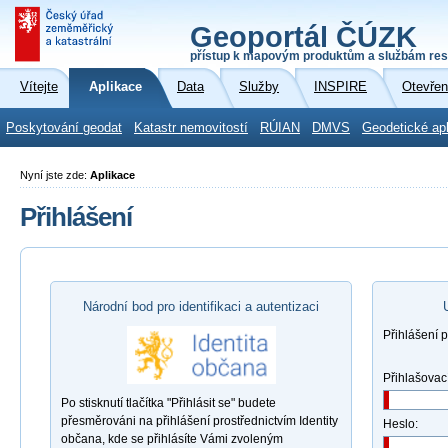
Geoportál ČÚZK
přístup k mapovým produktům a službám res
Vítejte
Aplikace
Data
Služby
INSPIRE
Otevřen
Poskytování geodat
Katastr nemovitostí
RÚIAN
DMVS
Geodetické ap
Nyní jste zde:
Aplikace
Přihlášení
Národní bod pro identifikaci a autentizaci
Přihlášení 
Přihlašovac
Po stisknutí tlačítka "Přihlásit se" budete
přesměrováni na přihlášení prostřednictvím Identity
Heslo:
občana, kde se přihlásíte Vámi zvoleným