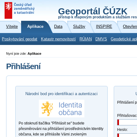
Geoportál ČÚZK
přístup k mapovým produktům a službám res
Vítejte
Aplikace
Data
Služby
INSPIRE
Otevřen
Poskytování geodat
Katastr nemovitostí
RÚIAN
DMVS
Geodetické ap
Nyní jste zde:
Aplikace
Přihlášení
Národní bod pro identifikaci a autentizaci
Přihlášení 
Přihlašovac
Po stisknutí tlačítka "Přihlásit se" budete
přesměrováni na přihlášení prostřednictvím Identity
Heslo:
občana, kde se přihlásíte Vámi zvoleným