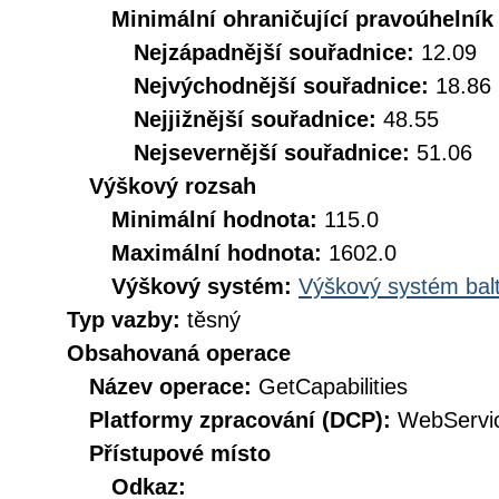
Minimální ohraničující pravoúhelník
Nejzápadnější souřadnice:
12.09
Nejvýchodnější souřadnice:
18.86
Nejjižnější souřadnice:
48.55
Nejsevernější souřadnice:
51.06
Výškový rozsah
Minimální hodnota:
115.0
Maximální hodnota:
1602.0
Výškový systém:
Výškový systém balt
Typ vazby:
těsný
Obsahovaná operace
Název operace:
GetCapabilities
Platformy zpracování (DCP):
WebServi
Přístupové místo
Odkaz: