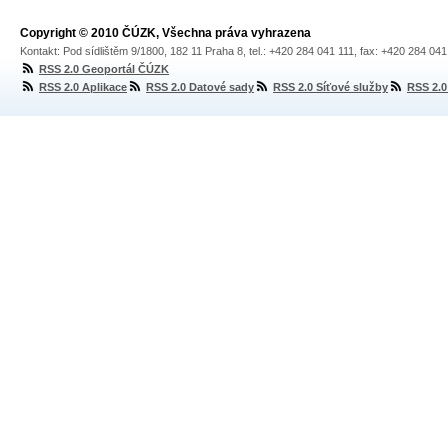
Copyright © 2010 ČÚZK, Všechna práva vyhrazena
Kontakt: Pod sídlištěm 9/1800, 182 11 Praha 8, tel.: +420 284 041 111, fax: +420 284 04
RSS 2.0 Geoportál ČÚZK
RSS 2.0 Aplikace
RSS 2.0 Datové sady
RSS 2.0 Síťové služby
RSS 2.0