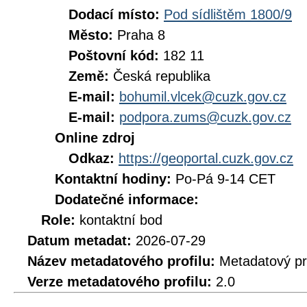
Dodací místo:
Pod sídlištěm 1800/9
Město:
Praha 8
Poštovní kód:
182 11
Země:
Česká republika
E-mail:
bohumil.vlcek@cuzk.gov.cz
E-mail:
podpora.zums@cuzk.gov.cz
Online zdroj
Odkaz:
https://geoportal.cuzk.gov.cz
Kontaktní hodiny:
Po-Pá 9-14 CET
Dodatečné informace:
Role:
kontaktní bod
Datum metadat:
2026-07-29
Název metadatového profilu:
Metadatový pr
Verze metadatového profilu:
2.0