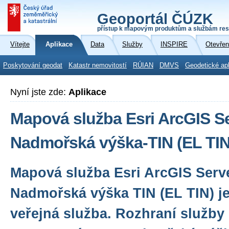
Geoportál ČÚZK
přístup k mapovým produktům a službám res
Vítejte
Aplikace
Data
Služby
INSPIRE
Otevřen
Poskytování geodat
Katastr nemovitostí
RÚIAN
DMVS
Geodetické ap
Nyní jste zde:
Aplikace
Mapová služba Esri ArcGIS Se
Nadmořská výška-TIN (EL TIN
Mapová služba Esri ArcGIS Serv
Nadmořská výška TIN (EL TIN) j
veřejná služba. Rozhraní služby