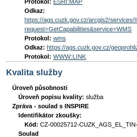
Protokol:
ESRI:MAP
Odkaz:
https://ags.cuzk.gov.cz/arcgis2/servi
request=GetCapabilities&service=WMS
Protokol:
wms
Odkaz:
https://ags.cuzk.gov.cz/geoproh
Protokol:
WWW:LINK
Kvalita služby
Úroveň působnosti
Úroveň popisu kvality:
služba
Zpráva - soulad s INSPIRE
Identifikátor zkoušky:
Kód:
CZ-00025712-CUZK_AGS_EL_TIN-
Soulad