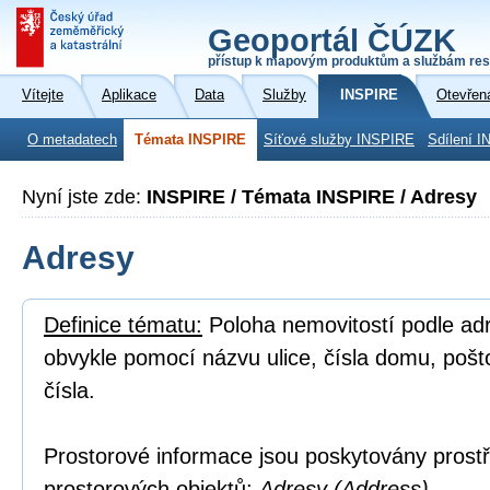
Geoportál ČÚZK
přístup k mapovým produktům a službám res
Vítejte
Aplikace
Data
Služby
INSPIRE
Otevřen
O metadatech
Témata INSPIRE
Síťové služby INSPIRE
Sdílení I
Nyní jste zde:
INSPIRE / Témata INSPIRE / Adresy
Adresy
Definice tématu:
Poloha nemovitostí podle adre
obvykle pomocí názvu ulice, čísla domu, poš
čísla.
Prostorové informace jsou poskytovány prostř
prostorových objektů:
Adresy (Address).