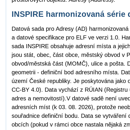
INSPIRE harmonizovaná série 
Datová sada pro Adresy (AD) harmonizovaná
a datové specifikace pro ELF ve verzi 1.0. H
sada INSPIRE obsahuje adresní místa a jejic
jsou stát, obec, část obce, městský obvod v
obvod/městská část (MOMČ), ulice a pošta. D
geometrii - definiční bod adresního místa. Da
území České republiky. Je poskytována jako o
CC-BY 4.0). Data vychází z RÚIAN (Registru ú
adres a nemovitostí).V datové sadě není uved
adresních míst (k 03. 08. 2026), protože neob
souřadnice definiční bodu. Data se vytváření 
obcích (pokud v rámci obce nastala nějaká zm