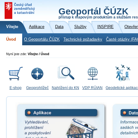
Geoportál ČÚZK
přístup k mapovým produktům a službám res
Vítejte
Aplikace
Data
Služby
INSPIRE
Otevře
Úvod
O Geoportálu ČÚZK
Technické požadavky
Časté otázky (FA
Nyní jste zde:
Vítejte / Úvod
E-shop
Geoprohlížeč
Nahlížení do KN
VDP RÚIAN
Geodetické aplika