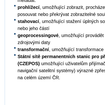
metadat.
prohlížecí
, umožňující zobrazit, procházet,
posouvat nebo překrývat zobrazitelné sou
stahovací
, umožňující stažení úplných s
nebo jeho částí
geoprocessingové
, umožňující provádět
zdrojovými daty
transformační
, umožňující transformace
Státní sítě permanentních stanic pro p
(CZEPOS)
umožňující uživatelům přijíma
navigační satelitní systémy) výrazné zpř
na celém území ČR.