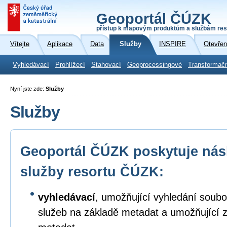
Geoportál ČÚZK
přístup k mapovým produktům a službám res
Vítejte
Aplikace
Data
Služby
INSPIRE
Otevřen
Vyhledávací
Prohlížecí
Stahovací
Geoprocessingové
Transformač
Nyní jste zde:
Služby
Služby
Geoportál ČÚZK poskytuje násl
služby resortu ČÚZK:
vyhledávací
, umožňující vyhledání soubo
služeb na základě metadat a umožňující 