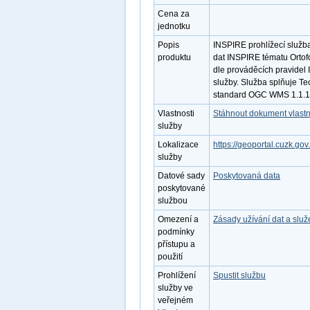
Cena za
jednotku
Popis
INSPIRE prohlížecí služb
produktu
dat INSPIRE tématu Ortof
dle prováděcích pravidel 
služby. Služba splňuje Te
standard OGC WMS 1.1.1. 
Vlastnosti
Stáhnout dokument vlastn
služby
Lokalizace
https://geoportal.cuzk
služby
Datové sady
Poskytovaná data
poskytované
službou
Omezení a
Zásady užívání dat a slu
podmínky
přístupu a
použití
Prohlížení
Spustit službu
služby ve
veřejném