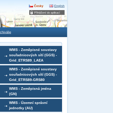
Česky
English
Přihlášení do aplikací
chiválie
WMS - Zeměpisné soustavy
souřadnicových sítí (GGS) -
Grid_ETRS89_LAEA
WMS - Zeměpisné soustavy
souřadnicových sítí (GGS) -
Grid_ETRS89-GRS80
WMS - Zeměpisná jména
(GN)
WMS - Územní správní
jednotky (AU)