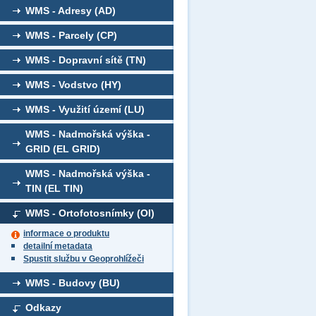
WMS - Adresy (AD)
WMS - Parcely (CP)
WMS - Dopravní sítě (TN)
WMS - Vodstvo (HY)
WMS - Využití území (LU)
WMS - Nadmořská výška -
GRID (EL GRID)
WMS - Nadmořská výška -
TIN (EL TIN)
WMS - Ortofotosnímky (OI)
informace o produktu
detailní metadata
Spustit službu v Geoprohlížeči
WMS - Budovy (BU)
Odkazy