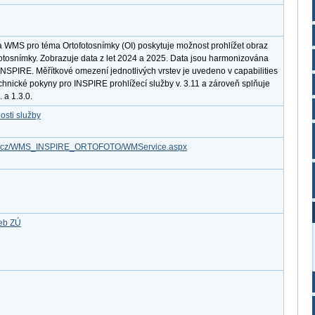
a WMS pro téma Ortofotosnímky (OI) poskytuje možnost prohlížet obraz
otosnímky. Zobrazuje data z let 2024 a 2025. Data jsou harmonizována
INSPIRE. Měřítkové omezení jednotlivých vrstev je uvedeno v capabilities
chnické pokyny pro INSPIRE prohlížecí služby v. 3.11 a zároveň splňuje
a 1.3.0.
osti služby
.gov.cz/WMS_INSPIRE_ORTOFOTO/WMService.aspx
žeb ZÚ