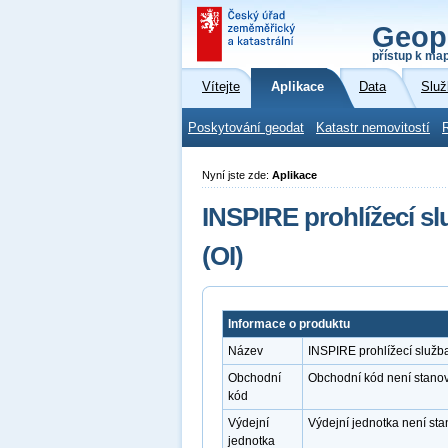
Geop
přístup k ma
Vítejte
Aplikace
Data
Služ
Poskytování geodat
Katastr nemovitostí
Nyní jste zde:
Aplikace
INSPIRE prohlížecí s
(OI)
Informace o produktu
Název
INSPIRE prohlížecí služb
Obchodní
Obchodní kód není stano
kód
Výdejní
Výdejní jednotka není st
jednotka