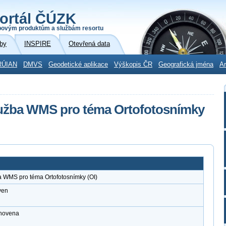
ortál ČÚZK
povým produktům a službám resortu
by
INSPIRE
Otevřená data
RÚIAN
DMVS
Geodetické aplikace
Výškopis ČR
Geografická jména
Ar
lužba WMS pro téma Ortofotosnímky
a WMS pro téma Ortofotosnímky (OI)
ven
anovena