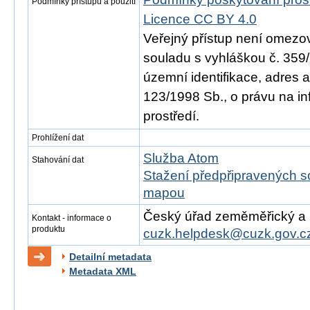
Podmínky přístupu a použití
Licence CC BY 4.0
Veřejný přístup není omezo
souladu s vyhláškou č. 359/
územní identifikace, adres 
123/1998 Sb., o právu na in
prostředí.
Prohlížení dat
Služba Atom
Stahování dat
Stažení předpřipravených s
mapou
Český úřad zeměměřický a ka
Kontakt - informace o
produktu
cuzk.helpdesk@cuzk.gov.c
Detailní metadata
Metadata XML