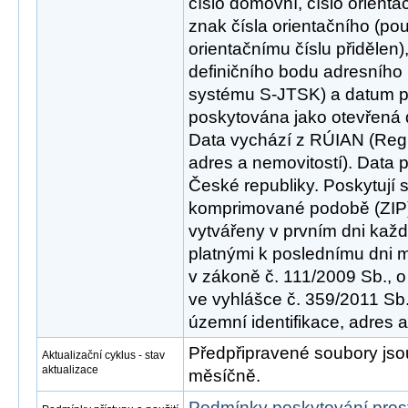
číslo domovní, číslo orienta
znak čísla orientačního (po
orientačnímu číslu přidělen
definičního bodu adresního
systému S-JTSK) a datum pl
poskytována jako otevřená 
Data vychází z RÚIAN (Regis
adres a nemovitostí). Data 
České republiky. Poskytují 
komprimované podobě (ZIP)
vytvářeny v prvním dni kaž
platnými k poslednímu dni 
v zákoně č. 111/2009 Sb., o
ve vyhlášce č. 359/2011 Sb.
územní identifikace, adres a
Předpřipravené soubory js
Aktualizační cyklus - stav
aktualizace
měsíčně.
Podmínky poskytování pros