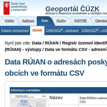
Geoportál ČÚZK
přístup k mapovým produktům a službám res
Vítejte
Aplikace
Data
Služby
INSPIRE
Otevřen
®
®
Katastr nemovitostí
RÚIAN
ZABAGED
- polohopis
ZABAGED
- výš
Nyní jste zde:
Data / RÚIAN / Registr územní identi
(RÚIAN) - výstupy / Data ve formátu CSV - adresní
Data RÚIAN o adresách posk
obcích ve formátu CSV
Informace o produktu
Název
Data RÚIAN o adresá
CSV