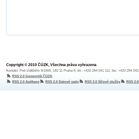
Copyright © 2010 ČÚZK, Všechna práva vyhrazena
Kontakt: Pod sídlištěm 9/1800, 182 11 Praha 8, tel.: +420 284 041 111, fax: +420 284 04
RSS 2.0 Geoportál ČÚZK
RSS 2.0 Aplikace
RSS 2.0 Datové sady
RSS 2.0 Síťové služby
RSS 2.0