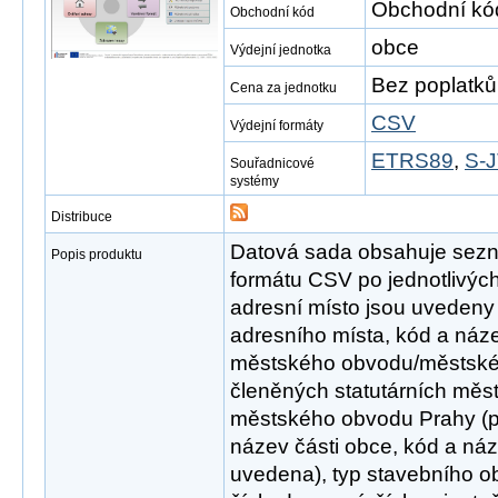
Obchodní kó
Obchodní kód
obce
Výdejní jednotka
Bez poplatků
Cena za jednotku
CSV
Výdejní formáty
ETRS89
,
S-J
Souřadnicové
systémy
Distribuce
Datová sada obsahuje sezn
Popis produktu
formátu CSV po jednotlivýc
adresní místo jsou uvedeny n
adresního místa, kód a náz
městského obvodu/městské
členěných statutárních měst
městského obvodu Prahy (p
název části obce, kód a náz
uvedena), typ stavebního obje