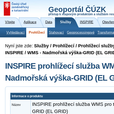
Geoportál ČÚZK
přístup k mapovým produktům a službám res
Vítejte
Aplikace
Data
Služby
INSPIRE
Otevřen
Vyhledávací
Prohlížecí
Stahovací
Geoprocessingové
Transforma
Nyní jste zde:
Služby / Prohlížecí / Prohlížecí slu
INSPIRE / WMS - Nadmořská výška-GRID (EL GRI
INSPIRE prohlížecí služba W
Nadmořská výška-GRID (EL 
Informace o produktu
INSPIRE prohlížecí služba WMS pro
Název
GRID (EL GRID)