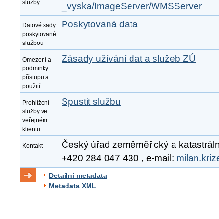
služby
_vyska/ImageServer/WMSServer
Poskytovaná data
Datové sady
poskytované
službou
Zásady užívání dat a služeb ZÚ
Omezení a
podmínky
přístupu a
použití
Spustit službu
Prohlížení
služby ve
veřejném
klientu
Český úřad zeměměřický a katastrální, 
Kontakt
+420 284 047 430 , e-mail:
milan.kri
Detailní metadata
Metadata XML