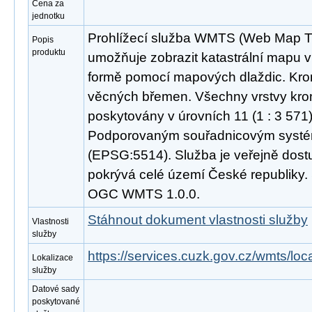
Cena za
jednotku
Prohlížecí služba WMTS (Web Map Til
Popis
produktu
umožňuje zobrazit katastrální mapu v 
formě pomocí mapových dlaždic. Kro
věcných břemen. Všechny vrstvy kro
poskytovány v úrovních 11 (1 : 3 571) 
Podporovaným souřadnicovým syst
(EPSG:5514). Služba je veřejně dost
pokrývá celé území České republiky.
OGC WMTS 1.0.0.
Stáhnout dokument vlastnosti služby
Vlastnosti
služby
https://services.cuzk.gov.cz/wmts/lo
Lokalizace
služby
Datové sady
poskytované