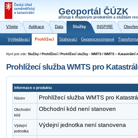
Geoportál ČÚZK
přístup k mapovým produktům a službám res
Vítejte
Aplikace
Data
Služby
INSPIRE
Otevřen
Vyhledávací
Prohlížecí
Stahovací
Geoprocessingové
Transforma
Nyní jste zde:
Služby / Prohlížecí / Prohlížecí služby - WMTS / WMTS – Katastrální
Prohlížecí služba WMTS pro Katastrá
Informace o produktu
Prohlížecí služba WMTS pro Katastr
Název
Obchodní kód není stanoven
Obchodní
kód
Výdejní jednotka není stanovena
Výdejní
jednotka