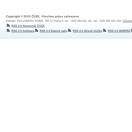
Copyright © 2010 ČÚZK, Všechna práva vyhrazena
Kontakt: Pod sídlištěm 9/1800, 182 11 Praha 8, tel.: +420 284 041 111, fax: +420 284 041 416,
Uživate
RSS 2.0 Geoportál ČÚZK
RSS 2.0 Aplikace
RSS 2.0 Datové sady
RSS 2.0 Síťové služby
RSS 2.0 INSPIRE