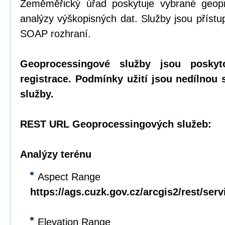
Zeměměřický úřad poskytuje vybrané geopr
analýzy výškopisných dat. Služby jsou přís
SOAP rozhraní.
Geoprocessingové služby jsou posky
registrace. Podmínky užití jsou nedílnou
služby.
REST URL Geoprocessingových služeb:
Analýzy terénu
Aspect Range
https://ags.cuzk.gov.cz/arcgis2/rest/se
Elevation Range