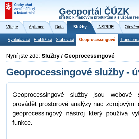
Geoportál ČÚZK
přístup k mapovým produktům a službám res
Vítejte
Aplikace
Data
Služby
INSPIRE
Otevřen
Vyhledávací
Prohlížecí
Stahovací
Geoprocessingové
Transform
Nyní jste zde:
Služby / Geoprocessingové
Geoprocessingové služby - 
Geoprocessingové služby jsou webové s
provádět prostorové analýzy nad zdrojovými d
geoprocessingový nástroj který používá v
funkce.