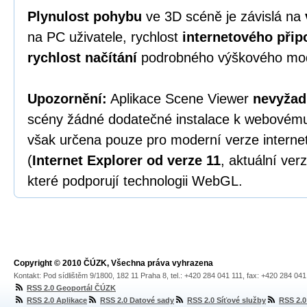
Plynulost pohybu
ve 3D scéně je závislá na
na PC uživatele, rychlost
internetového přip
rychlost načítání
podrobného výškového mod
Upozornění:
Aplikace Scene Viewer
nevyžad
scény žádné dodatečné instalace k webovému p
však určena pouze pro moderní verze interne
(
Internet Explorer od verze 11
, aktuální ver
které podporují technologii WebGL.
Copyright © 2010 ČÚZK, Všechna práva vyhrazena
Kontakt: Pod sídlištěm 9/1800, 182 11 Praha 8, tel.: +420 284 041 111, fax: +420 284 04
RSS 2.0 Geoportál ČÚZK
RSS 2.0 Aplikace
RSS 2.0 Datové sady
RSS 2.0 Síťové služby
RSS 2.0