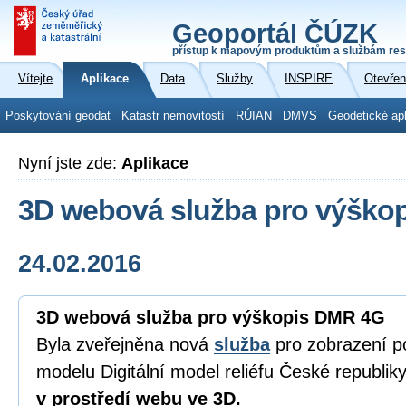
Geoportál ČÚZK
přístup k mapovým produktům a službám res
Vítejte
Aplikace
Data
Služby
INSPIRE
Otevřen
Poskytování geodat
Katastr nemovitostí
RÚIAN
DMVS
Geodetické ap
Nyní jste zde:
Aplikace
3D webová služba pro výško
24.02.2016
3D webová služba pro výškopis DMR 4G
Byla zveřejněna nová
služba
pro zobrazení 
modelu Digitální model reliéfu České republi
v prostředí webu ve 3D.