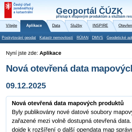
Geoportál ČÚZK
přístup k mapovým produktům a službám res
Vítejte
Aplikace
Data
Služby
INSPIRE
Otevřen
Poskytování geodat
Katastr nemovitostí
RÚIAN
DMVS
Geodetické ap
Nyní jste zde:
Aplikace
Nová otevřená data mapovýc
09.12.2025
Nová otevřená data mapových produktů
Byly publikovány nové datové soubory mapov
zařazené mezi volně dostupná otevřená data
dojde k rozšíření o další opendata map správ