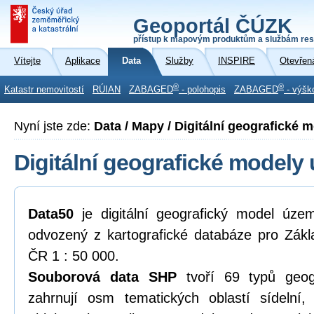
Geoportál ČÚZK
přístup k mapovým produktům a službám res
Vítejte
Aplikace
Data
Služby
INSPIRE
Otevřen
®
®
Katastr nemovitostí
RÚIAN
ZABAGED
- polohopis
ZABAGED
- výšk
Nyní jste zde:
Data / Mapy / Digitální geografické
Digitální geografické modely
Data50
je digitální geografický model úze
odvozený z kartografické databáze pro Zákl
ČR 1 : 50 000.
Souborová data SHP
tvoří 69 typů geogr
zahrnují osm tematických oblastí sídelní,