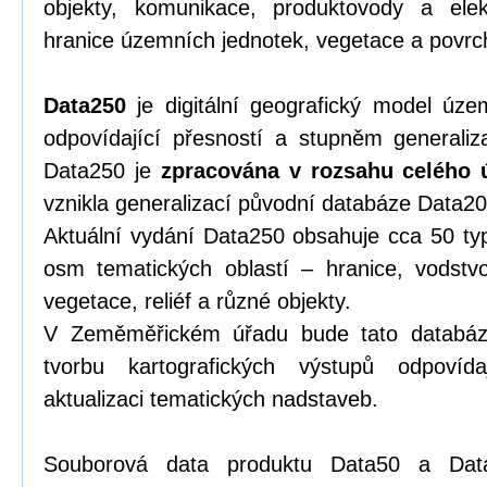
objekty, komunikace, produktovody a elek
hranice územních jednotek, vegetace a povrch,
Data250
je digitální geografický model úze
odpovídající přesností a stupněm generali
Data250 je
zpracována v rozsahu celého 
vznikla generalizací původní databáze Data20
Aktuální vydání Data250 obsahuje cca 50 typ
osm tematických oblastí – hranice, vodstvo
vegetace, reliéf a různé objekty.
V Zeměměřickém úřadu bude tato databáze 
tvorbu kartografických výstupů odpovíd
aktualizaci tematických nadstaveb.
Souborová data produktu Data50 a Dat