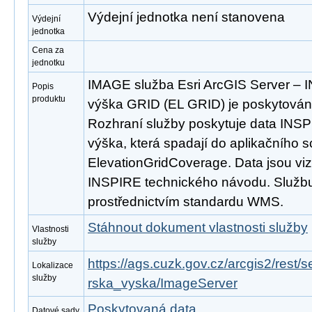
Výdejní jednotka není stanovena
Výdejní
jednotka
Cena za
jednotku
IMAGE služba Esri ArcGIS Server –
Popis
produktu
výška GRID (EL GRID) je poskytována
Rozhraní služby poskytuje data IN
výška, která spadají do aplikačního 
ElevationGridCoverage. Data jsou vi
INSPIRE technického návodu. Službu 
prostřednictvím standardu WMS.
Stáhnout dokument vlastnosti služby
Vlastnosti
služby
https://ags.cuzk.gov.cz/arcgis2/res
Lokalizace
služby
rska_vyska/ImageServer
Poskytovaná data
Datové sady