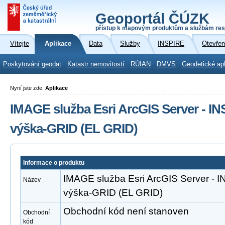
Geoportál ČÚZK
přístup k mapovým produktům a službám res
Vítejte
Aplikace
Data
Služby
INSPIRE
Otevřen
Poskytování geodat
Katastr nemovitostí
RÚIAN
DMVS
Geodetické ap
Nyní jste zde:
Aplikace
IMAGE služba Esri ArcGIS Server - 
výška-GRID (EL GRID)
Informace o produktu
IMAGE služba Esri ArcGIS Server -
Název
výška-GRID (EL GRID)
Obchodní kód není stanoven
Obchodní
kód