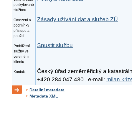
poskytované
službou
Zásady užívání dat a služeb ZÚ
Omezení a
podmínky
přístupu a
použití
Spustit službu
Prohlížení
služby ve
veřejném
klientu
Český úřad zeměměřický a katastrální, 
Kontakt
+420 284 047 430 , e-mail:
milan.kri
Detailní metadata
Metadata XML