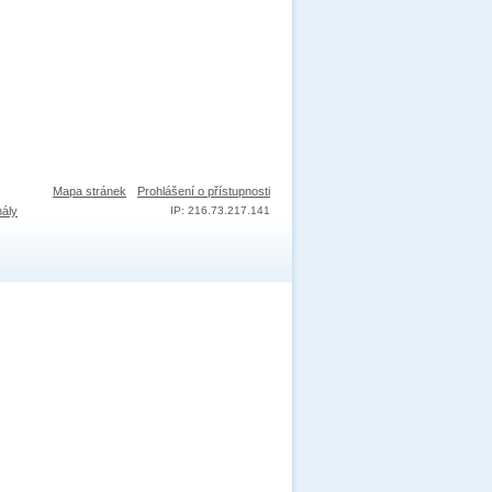
Mapa stránek
Prohlášení o přístupnosti
nály
IP: 216.73.217.141