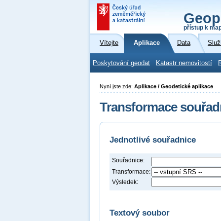
Geop
přístup k ma
Vítejte
Aplikace
Data
Služ
Poskytování geodat
Katastr nemovitostí
Nyní jste zde:
Aplikace / Geodetické aplikace
Transformace souřad
Jednotlivé souřadnice
Souřadnice:
Transformace:
Výsledek:
Textový soubor