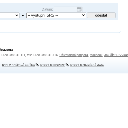
Datum:
►
yhrazena
.: +420 284 041 111, fax: +420 284 041 416,
Uživatelská podpora
,
facebook
,
Jak číst RSS ka
RSS 2.0 Síťové služby
RSS 2.0 INSPIRE
RSS 2.0 Otevřená data