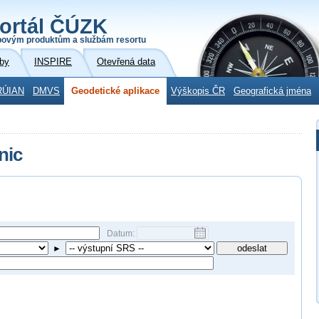
ortál ČÚZK
povým produktům a službám resortu
by
INSPIRE
Otevřená data
RÚIAN
DMVS
Geodetické aplikace
Výškopis ČR
Geografická jména
nic
Datum:
►