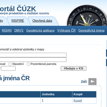
ortál ČÚZK
povým produktům a službám resortu
by
INSPIRE
Otevřená data
RÚIAN
DMVS
Geodetické aplikace
Výškopis ČR
Geografická jména
 formulář a odebrat výsledky z mapy
ovat
Stavební
Pozemková parcela
/
ká jména ČR
Zpět
Jednotka
Koupit
1
Koupit