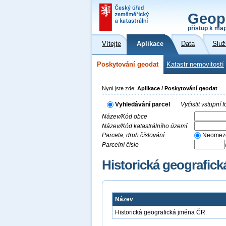
Geop
přístup k ma
Vítejte
Aplikace
Data
Služ
Poskytování geodat
Katastr nemovitostí
Nyní jste zde:
Aplikace / Poskytování geodat
Vyhledávání parcel
Vyčistit vstupní
Název/Kód obce
Název/Kód katastrálního území
Parcela, druh číslování
Neomez
Parcelní číslo
Historická geografic
Název
Historická geografická jména ČR