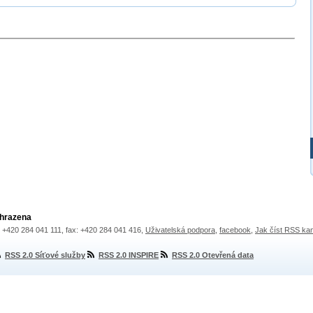
yhrazena
.: +420 284 041 111, fax: +420 284 041 416,
Uživatelská podpora
,
facebook
,
Jak číst RSS ka
RSS 2.0 Síťové služby
RSS 2.0 INSPIRE
RSS 2.0 Otevřená data