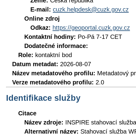
Země:
Česká republika
E-mail:
cuzk.helpdesk@cuzk.gov.cz
Online zdroj
Odkaz:
https://geoportal.cuzk.gov.cz
Kontaktní hodiny:
Po-Pá 7-17 CET
Dodatečné informace:
Role:
kontaktní bod
Datum metadat:
2026-08-07
Název metadatového profilu:
Metadatový pr
Verze metadatového profilu:
2.0
Identifikace služby
Citace
Název zdroje:
INSPIRE stahovací služb
Alternativní název:
Stahovací služba W