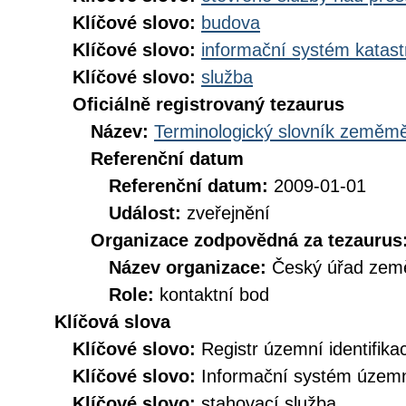
Klíčové slovo:
budova
Klíčové slovo:
informační systém katast
Klíčové slovo:
služba
Oficiálně registrovaný tezaurus
Název:
Terminologický slovník zeměměř
Referenční datum
Referenční datum:
2009-01-01
Událost:
zveřejnění
Organizace zodpovědná za tezaurus
Název organizace:
Český úřad země
Role:
kontaktní bod
Klíčová slova
Klíčové slovo:
Registr územní identifik
Klíčové slovo:
Informační systém územní
Klíčové slovo:
stahovací služba