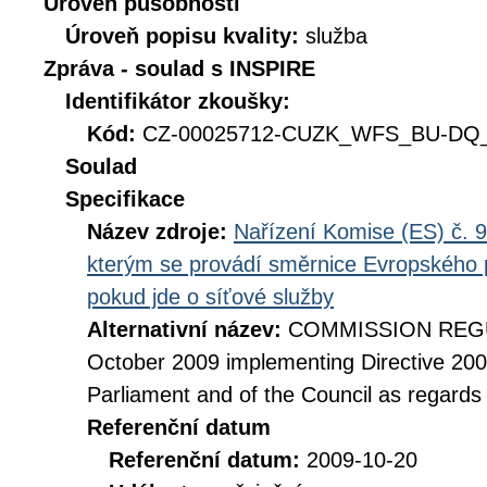
Úroveň působnosti
Úroveň popisu kvality:
služba
Zpráva - soulad s INSPIRE
Identifikátor zkoušky:
Kód:
CZ-00025712-CUZK_WFS_BU-DQ_D
Soulad
Specifikace
Název zdroje:
Nařízení Komise (ES) č. 9
kterým se provádí směrnice Evropského 
pokud jde o síťové služby
Alternativní název:
COMMISSION REGUL
October 2009 implementing Directive 20
Parliament and of the Council as regards
Referenční datum
Referenční datum:
2009-10-20