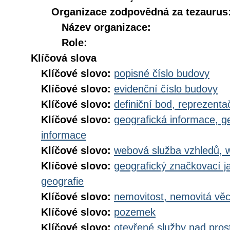
Organizace zodpovědná za tezaurus
Název organizace:
Role:
Klíčová slova
Klíčové slovo:
popisné číslo budovy
Klíčové slovo:
evidenční číslo budovy
Klíčové slovo:
definiční bod, reprezenta
Klíčové slovo:
geografická informace, g
informace
Klíčové slovo:
webová služba vzhledů, 
Klíčové slovo:
geografický značkovací j
geografie
Klíčové slovo:
nemovitost, nemovitá vě
Klíčové slovo:
pozemek
Klíčové slovo:
otevřené služby nad pros