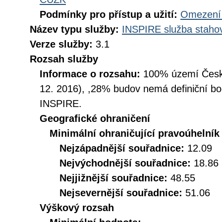
Podmínky pro přístup a užití:
Omezení 
Název typu služby:
INSPIRE služba stahov
Verze služby:
3.1
Rozsah služby
Informace o rozsahu:
100% území České
12. 2016), ,28% budov nemá definiční bo
INSPIRE.
Geografické ohraničení
Minimální ohraničující pravoúhelník
Nejzápadnější souřadnice:
12.09
Nejvýchodnější souřadnice:
18.86
Nejjižnější souřadnice:
48.55
Nejsevernější souřadnice:
51.06
Výškový rozsah