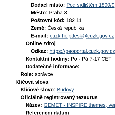
Dodací místo:
Pod sídlištěm 1800/9
Město:
Praha 8
Poštovní kód:
182 11
Země:
Česká republika
E-mail:
cuzk.helpdesk@cuzk.gov.cz
Online zdroj
Odkaz:
https://geoportal.cuzk.gov.cz
Kontaktní hodiny:
Po - Pá 7-17 CET
Dodatečné informace:
Role:
správce
Klíčová slova
Klíčové slovo:
Budovy
Oficiálně registrovaný tezaurus
Název:
GEMET - INSPIRE themes, ver
Referenční datum