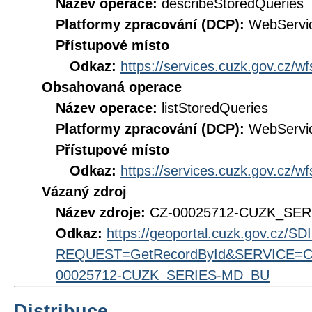
Název operace:
describeStoredQueries
Platformy zpracování (DCP):
WebServi
Přístupové místo
Odkaz:
https://services.cuzk.gov.cz/w
Obsahovaná operace
Název operace:
listStoredQueries
Platformy zpracování (DCP):
WebServi
Přístupové místo
Odkaz:
https://services.cuzk.gov.cz/w
Vázaný zdroj
Název zdroje:
CZ-00025712-CUZK_SE
Odkaz:
https://geoportal.cuzk.gov.cz/S
REQUEST=GetRecordById&SERVICE=CS
00025712-CUZK_SERIES-MD_BU
Distribuce