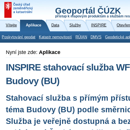
Geoportál ČÚZK
přístup k mapovým produktům a službám res
Vítejte
Aplikace
Data
Služby
INSPIRE
Otevřen
Poskytování geodat
Katastr nemovitostí
RÚIAN
DMVS
Geodetické ap
Nyní jste zde:
Aplikace
INSPIRE stahovací služba WF
Budovy (BU)
Stahovací služba s přímým přís
téma Budovy (BU) podle směrni
Služba je veřejně dostupná a be