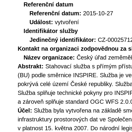
Referenční datum
Referenční datum:
2015-10-27
Událost:
vytvoření
Identifikátor služby
Jedinečný identifikátor:
CZ-000257
Kontakt na organizaci zodpovědnou za s
Název organizace:
Český úřad zeměměři
Abstrakt:
Stahovací služba s přímým pří
(BU) podle směrnice INSPIRE. Služba je ve
pokrývá celé území České republiky. Služba
Služba splňuje technické pokyny pro INSPI
a zároveň splňuje standard OGC WFS 2.0.
Účel:
Služba byla vytvořena na základě sm
infrastruktury prostorových dat ve Společen
v platnost 15. května 2007. Do národní legi