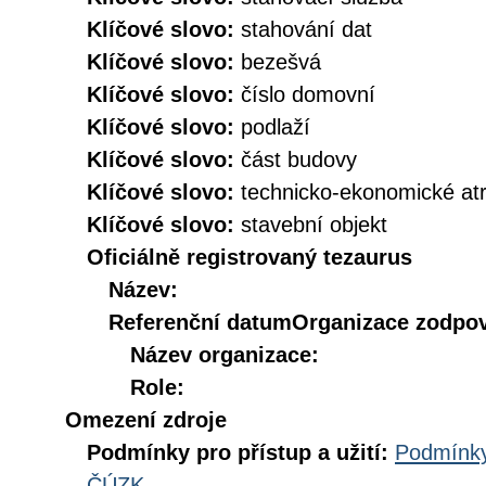
Klíčové slovo:
stahování dat
Klíčové slovo:
bezešvá
Klíčové slovo:
číslo domovní
Klíčové slovo:
podlaží
Klíčové slovo:
část budovy
Klíčové slovo:
technicko-ekonomické atr
Klíčové slovo:
stavební objekt
Oficiálně registrovaný tezaurus
Název:
Referenční datum
Organizace zodpov
Název organizace:
Role:
Omezení zdroje
Podmínky pro přístup a užití:
Podmínky
ČÚZK