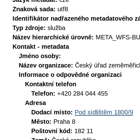
Znaková sada:
utf8
Identifikátor nadřazeného metadatového 
Typ zdroje:
služba
Název hierarchické úrovně:
META_WFS-BU
Kontakt - metadata
Jméno osoby:
Název organizace:
Český úřad zeměměřick
Informace o odpovědné organizaci
Kontaktní telefon
Telefon:
+420 284 044 455
Adresa
Dodací místo:
Pod sídlištěm 1800/9
Město:
Praha 8
Poštovní kód:
182 11