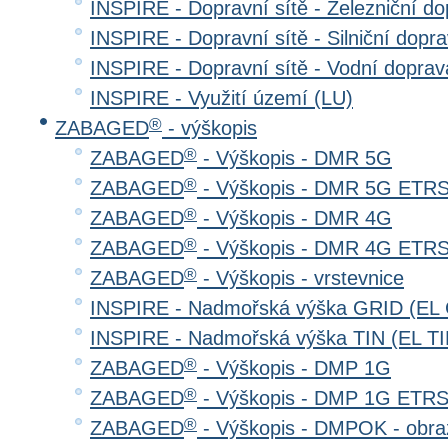
INSPIRE - Dopravní sítě - Železniční d
INSPIRE - Dopravní sítě - Silniční do
INSPIRE - Dopravní sítě - Vodní dopr
INSPIRE - Využití území (LU)
®
ZABAGED
- výškopis
®
ZABAGED
- Výškopis - DMR 5G
®
ZABAGED
- Výškopis - DMR 5G ETR
®
ZABAGED
- Výškopis - DMR 4G
®
ZABAGED
- Výškopis - DMR 4G ETR
®
ZABAGED
- Výškopis - vrstevnice
INSPIRE - Nadmořská výška GRID (EL
INSPIRE - Nadmořská výška TIN (EL TI
®
ZABAGED
- Výškopis - DMP 1G
®
ZABAGED
- Výškopis - DMP 1G ETR
®
ZABAGED
- Výškopis - DMPOK - obra