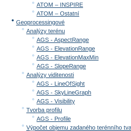
ATOM – INSPIRE
ATOM – Ostatní
Geoprocessingové
Analýzy terénu
AGS - AspectRange
AGS - ElevationRange
AGS - ElevationMaxMin
AGS - SlopeRange
Analýzy viditenosti
AGS - LineOfSight
AGS - SkyLineGraph
AGS - Visibility
Tvorba profilu
AGS - Profile
Výpočet objemu zadaného terénního tv