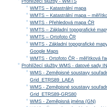
Prohlížecí služby - WMTS
WMTS – Katastrální mapa
WMTS – Katastrální mapa – měřítk
WMTS - Přehledová mapa ČR
WMTS – Základní topografické ma
WMTS – Ortofoto ČR
WMTS - Základní topografické mapy
Google Maps
WMTS - Ortofoto ČR - měřítková ř
Prohlížecí služby WMS - datové sady 
WMS - Zeměpisné soustavy souřadni
Grid_ETRS89_LAEA
WMS - Zeměpisné soustavy souřadni
Grid_ETRS89-GRS80
WMS - Zeměpisná jména (GN)