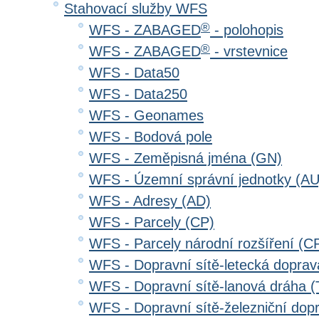
Stahovací služby WFS
®
WFS - ZABAGED
- polohopis
®
WFS - ZABAGED
- vrstevnice
WFS - Data50
WFS - Data250
WFS - Geonames
WFS - Bodová pole
WFS - Zeměpisná jména (GN)
WFS - Územní správní jednotky (AU
WFS - Adresy (AD)
WFS - Parcely (CP)
WFS - Parcely národní rozšíření (C
WFS - Dopravní sítě-letecká dopra
WFS - Dopravní sítě-lanová dráha
WFS - Dopravní sítě-železniční do