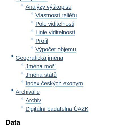
Analýzy výškopisu
Vlastnosti reliéfu
Pole viditelnosti
Linie viditelnosti
Profil
Výpočet objemu
Geografická jména
Jména moří
Jména států
Index českých exonym
Archiválie
Archiv
Digitální badatelna ÚAZK
Data