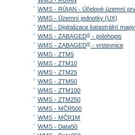
WMS - RÚIAN
WMS - RÚIAN - Účelové územní pr
WMS - Územní jednotky (UX)
WMS - Digitalizace katastrální map
®
WMS - ZABAGED
- polohopis
®
WMS - ZABAGED
- vrstevnice
WMS - ZTM5
WMS - ZTM10
WMS - ZTM25
WMS - ZTM50
WMS - ZTM100
WMS - ZTM250
WMS - MČR500
WMS - MČR1M
WMS - Data50