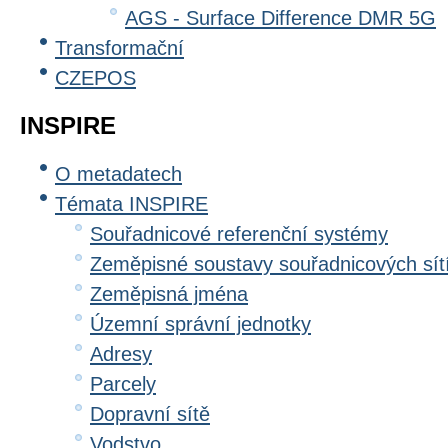
AGS - Surface Difference DMR 5G
Transformační
CZEPOS
INSPIRE
O metadatech
Témata INSPIRE
Souřadnicové referenční systémy
Zeměpisné soustavy souřadnicových sít
Zeměpisná jména
Územní správní jednotky
Adresy
Parcely
Dopravní sítě
Vodstvo