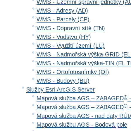
WMS - Územní správní jednotky (A
WMS - Adresy (AD)
WMS - Parcely (CP)
WMS - Dopravní sítě (TN)
WMS - Vodstvo (HY)
WMS - Využití území (LU)
WMS - Nadmořská výška-GRID (EL
WMS - Nadmořská výška-TIN (EL T
WMS - Ortofotosnímky (OI)
WMS - Budovy (BU)
Služby Esri ArcGIS Server
®
Mapová služba AGS – ZABAGED
-
®
Mapová služba AGS – ZABAGED
-
Mapová služba AGS - nad daty RÚ
Mapová službu AGS - Bodová pole