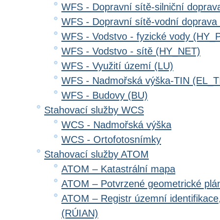
WFS - Dopravní sítě-silniční dopr
WFS - Dopravní sítě-vodní doprav
WFS - Vodstvo - fyzické vody (HY_
WFS - Vodstvo - sítě (HY_NET)
WFS - Využití území (LU)
WFS - Nadmořská výška-TIN (EL_T
WFS - Budovy (BU)
Stahovací služby WCS
WCS - Nadmořská výška
WCS - Ortofotosnímky
Stahovací služby ATOM
ATOM – Katastrální mapa
ATOM – Potvrzené geometrické plá
ATOM – Registr územní identifikace
(RÚIAN)