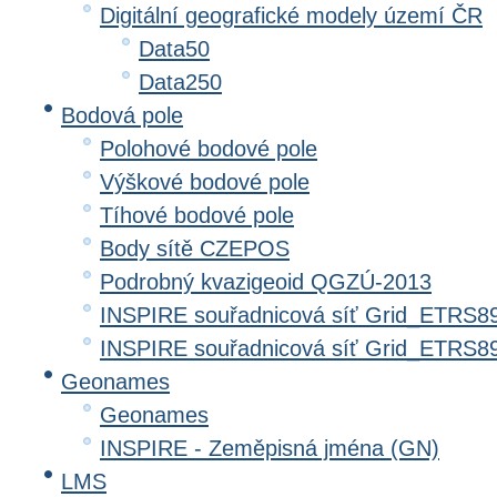
Digitální geografické modely území ČR
Data50
Data250
Bodová pole
Polohové bodové pole
Výškové bodové pole
Tíhové bodové pole
Body sítě CZEPOS
Podrobný kvazigeoid QGZÚ-2013
INSPIRE souřadnicová síť Grid_ETRS8
INSPIRE souřadnicová síť Grid_ETRS
Geonames
Geonames
INSPIRE - Zeměpisná jména (GN)
LMS