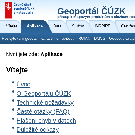
Geoportál ČÚZK
přístup k mapovým produktům a službám res
Vítejte
Aplikace
Data
Služby
INSPIRE
Otevřen
Poskytování geodat
Katastr nemovitostí
RÚIAN
DMVS
Geodetické ap
Nyní jste zde:
Aplikace
Vítejte
Úvod
O Geoportálu ČÚZK
Technické požadavky
Časté otázky (FAQ)
Hlášení chyb v datech
Důležité odkazy