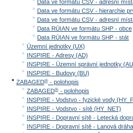
Data ve formátu CSV - adresní místa
Data ve formátu CSV - hierarchie prv
Data ve formátu CSV - adresní místa
Data RÚIAN ve formátu SHP - obce
Data RÚIAN ve formátu SHP - stát
Územní jednotky (UX)
INSPIRE - Adresy (AD)
INSPIRE - Územní správní jednotky (AU
INSPIRE - Budovy (BU)
®
ZABAGED
- polohopis
®
ZABAGED
- polohopis
INSPIRE - Vodstvo - fyzické vody (HY_
INSPIRE - Vodstvo - sítě (HY_NET)
INSPIRE - Dopravní sítě - Letecká dop
INSPIRE - Dopravní sítě - Lanová drá