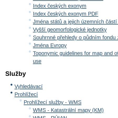
Index českých exonym
Index českých exonym PDF
Jména států a jejich územních částí
Vyšší geomorfologické jednotky
Souhrnné přehledy o půdním fondu
Jména Evropy
Toponymic guidelines for map and oth
use
Služby
Vyhledávací
Prohlížecí
Prohlížecí služby - WMS
WMS - Katastrální mapy (KM)