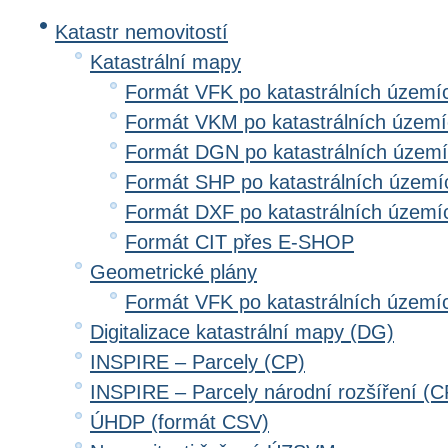
Katastr nemovitostí
Katastrální mapy
Formát VFK po katastrálních území
Formát VKM po katastrálních územ
Formát DGN po katastrálních územ
Formát SHP po katastrálních území
Formát DXF po katastrálních území
Formát CIT přes E-SHOP
Geometrické plány
Formát VFK po katastrálních území
Digitalizace katastrální mapy (DG)
INSPIRE – Parcely (CP)
INSPIRE – Parcely národní rozšíření (
ÚHDP (formát CSV)