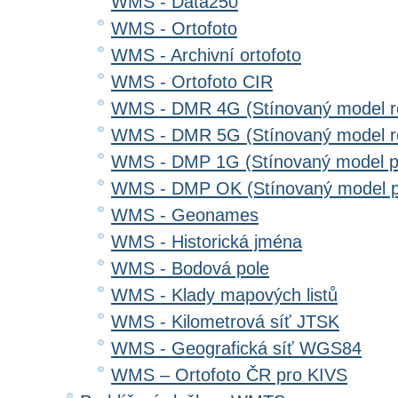
WMS - Data250
WMS - Ortofoto
WMS - Archivní ortofoto
WMS - Ortofoto CIR
WMS - DMR 4G (Stínovaný model re
WMS - DMR 5G (Stínovaný model re
WMS - DMP 1G (Stínovaný model p
WMS - DMP OK (Stínovaný model p
WMS - Geonames
WMS - Historická jména
WMS - Bodová pole
WMS - Klady mapových listů
WMS - Kilometrová síť JTSK
WMS - Geografická síť WGS84
WMS – Ortofoto ČR pro KIVS