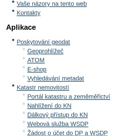
Vaše názory na tento web
Kontakty
Aplikace
Poskytování geodat
Geoprohlížeč
ATOM
E-shop
Vyhledávání metadat
Katastr nemovitostí
Portál katastru a zeměměřictví
Nahlížení do KN
Dálkový přístup do KN
Webová služba WSDP
Žádost o účet do DP a WSDP