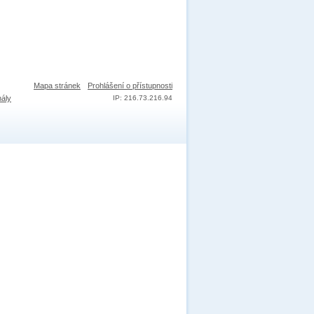
Mapa stránek
Prohlášení o přístupnosti
nály
IP: 216.73.216.94