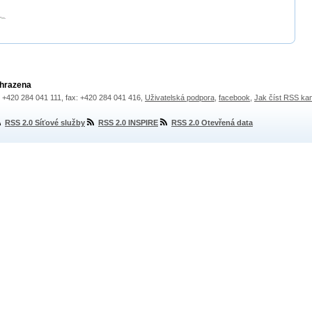
yhrazena
.: +420 284 041 111, fax: +420 284 041 416,
Uživatelská podpora
,
facebook
,
Jak číst RSS ka
RSS 2.0 Síťové služby
RSS 2.0 INSPIRE
RSS 2.0 Otevřená data