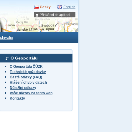
Česky
English
Přihlášení do aplikací
chiválie
O Geoportálu
O Geoportálu ČÚZK
Technické požadavky
Časté otázky (FAQ)
Hlášení chyb v datech
Důležité odkazy
Vaše názory na tento web
Kontakty