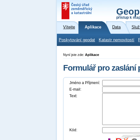
Geop
přístup k ma
Vítejte
Aplikace
Data
Služ
Poskytování geodat
Katastr nemovitostí
Nyní jste zde:
Aplikace
Formulář pro zaslání
Jméno a Příjmení:
E-mail:
Text:
Kód: