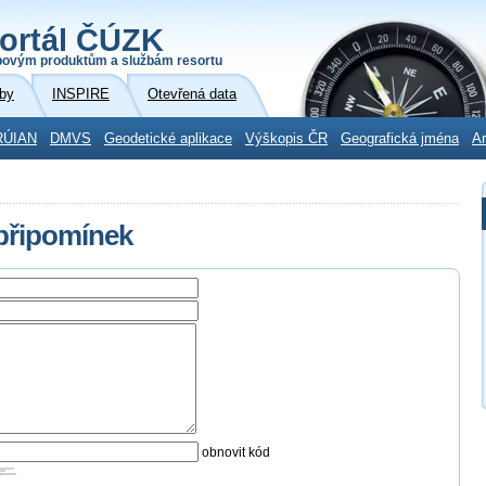
ortál ČÚZK
povým produktům a službám resortu
by
INSPIRE
Otevřená data
RÚIAN
DMVS
Geodetické aplikace
Výškopis ČR
Geografická jména
Ar
 připomínek
obnovit kód