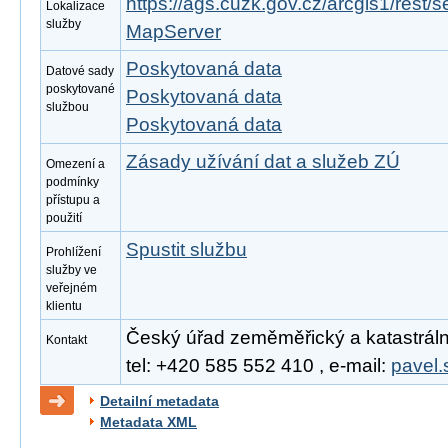
https://ags.cuzk.gov.cz/arcgis1/rest
Lokalizace
služby
MapServer
Poskytovaná data
Datové sady
poskytované
Poskytovaná data
službou
Poskytovaná data
Zásady užívání dat a služeb ZÚ
Omezení a
podmínky
přístupu a
použití
Spustit službu
Prohlížení
služby ve
veřejném
klientu
Český úřad zeměměřický a katastrální,
Kontakt
tel: +420 585 552 410 , e-mail:
pavel.
Detailní metadata
Metadata XML