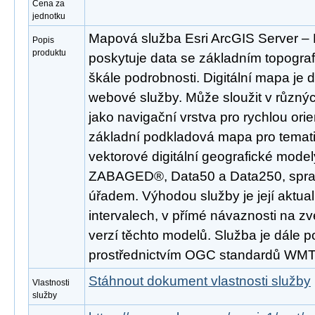
Cena za
jednotku
Mapová služba Esri ArcGIS Server 
Popis
produktu
poskytuje data se základním topogra
škále podrobnosti. Digitální mapa je
webové služby. Může sloužit v různý
jako navigační vrstva pro rychlou ori
základní podkladová mapa pro temati
vektorové digitální geografické mode
ZABAGED®, Data50 a Data250, spr
úřadem. Výhodou služby je její aktua
intervalech, v přímé návaznosti na z
verzí těchto modelů. Služba je dále 
prostřednictvím OGC standardů WM
Stáhnout dokument vlastnosti služby
Vlastnosti
služby