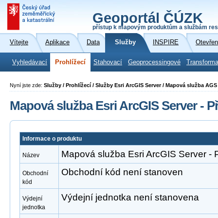
Geoportál ČÚZK
přístup k mapovým produktům a službám res
Vítejte
Aplikace
Data
Služby
INSPIRE
Otevřen
Vyhledávací
Prohlížecí
Stahovací
Geoprocessingové
Transforma
Nyní jste zde:
Služby / Prohlížecí / Služby Esri ArcGIS Server / Mapová služba A
Mapová služba Esri ArcGIS Server - 
Informace o produktu
Mapová služba Esri ArcGIS Server -
Název
Obchodní kód není stanoven
Obchodní
kód
Výdejní jednotka není stanovena
Výdejní
jednotka