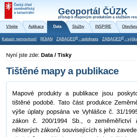
Geoportál ČÚZK
přístup k mapovým produktům a službám res
Vítejte
Aplikace
Data
Služby
INSPIRE
Otevřen
®
®
Katastr nemovitostí
RÚIAN
ZABAGED
- polohopis
ZABAGED
- výšk
Nyní jste zde:
Data / Tisky
Tištěné mapy a publikace
Mapové produkty a publikace jsou poskyt
tištěné podobě. Tato část produkce Zeměmě
výše úplaty popsána ve Vyhlášce č. 31/1995
zákon č. 200/1994 Sb., o zeměměřictví
některých zákonů souvisejících s jeho zavede