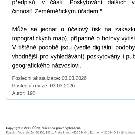
předpisů, v části „Poskytování dalších 
činností Zeměměřickým úřadem.“
Může se jednat o účelový tisk na zakázku
topografických map), případně o hotový výtis
V tištěné podobě jsou (vedle digitální podo
vhodnější pro vyhledávání) poskytovány i pub
geografického názvosloví.
Poslední aktualizace: 03.03.2026
Poslední revize:
03.03.2026
Autor: 192
Copyright © 2010 ČÚZK, Všechna práva vyhrazena
Kontakt: Pod sídlištěm 9/1800, 182 11 Praha 8, tel.: +420 284 041 111, fax: +420 284 041 416,
Uživate