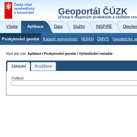
Geoportál ČÚZK
přístup k mapovým produktům a službám res
Vítejte
Aplikace
Data
Služby
INSPIRE
Otevřen
Poskytování geodat
Katastr nemovitostí
RÚIAN
DMVS
Geodetické a
Nyní jste zde:
Aplikace / Poskytování geodat / Vyhledávání metadat
Základní
Rozšířené
Fulltext