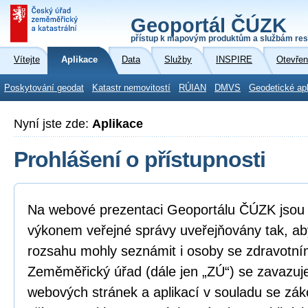
Geoportál ČÚZK
přístup k mapovým produktům a službám res
Vítejte
Aplikace
Data
Služby
INSPIRE
Otevřen
Poskytování geodat
Katastr nemovitostí
RÚIAN
DMVS
Geodetické ap
Nyní jste zde:
Aplikace
Prohlášení o přístupnosti
Na webové prezentaci Geoportálu ČÚZK jsou i
výkonem veřejné správy uveřejňovány tak, ab
rozsahu mohly seznámit i osoby se zdravotní
Zeměměřický úřad (dále jen „ZÚ“) se zavazuje
webových stránek a aplikací v souladu se zá