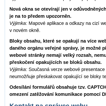
Nová okna se otevírají jen v odůvodněných
je na to předem upozorněn.
Výjimka:
Mapové aplikace a odkazy na cizí we
v novém okně.
Bloky obsahu, které se opakují na více w
daného orgánu veřejné správy, je možné p
webové stránky nemají velký rozsah, nemus
přeskočení opakujících se bloků obsahu.
Výjimka:
Současná verze webové presentace
neumožňuje přeskakovat opakující se bloky te
Odesílání formulářů obsahuje tzv. CAPTC
omezení zatěžování komunikace pomocí D
Kontakt na správce webu