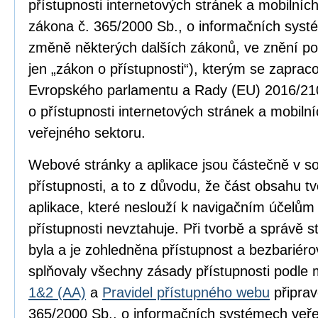
přístupnosti internetových stránek a mobilníc
zákona č. 365/2000 Sb., o informačních syst
změně některých dalších zákonů, ve znění po
jen „zákon o přístupnosti“), kterým se zapra
Evropského parlamentu a Rady (EU) 2016/210
o přístupnosti internetových stránek a mobilní
veřejného sektoru.
Webové stránky a aplikace jsou částečně v 
přístupnosti, a to z důvodu, že část obsahu 
aplikace, které neslouží k navigačním účelům
přístupnosti nevztahuje. Při tvorbě a správě
byla a je zohledněna přístupnost a bezbariér
splňovaly všechny zásady přístupnosti podle
1&2 (AA)
a
Pravidel přístupného webu
připrav
365/2000 Sb., o informačních systémech veře