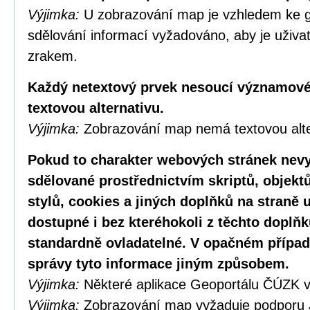
Výjimka:
U zobrazování map je vzhledem ke g
sdělování informací vyžadováno, aby je uživa
zrakem.
Každý netextový prvek nesoucí významové
textovou alternativu.
Výjimka:
Zobrazování map nemá textovou alte
Pokud to charakter webových stránek nevy
sdělované prostřednictvím skriptů, objekt
stylů, cookies a jiných doplňků na straně u
dostupné i bez kteréhokoli z těchto doplňk
standardně ovladatelné. V opačném případ
správy tyto informace jiným způsobem.
Výjimka:
Některé aplikace Geoportálu ČÚZK v
Výjimka:
Zobrazování map vyžaduje podporu 