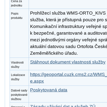
Cena za
jednotku
Prohlížecí služba WMS-ORTO_KIVS 
Popis
produktu
služba, která je přístupná pouze pro s
Komunikační infrastruktury veřejné s
k bezpečné, garantované a auditovat
mezi jednotlivými orgány veřejné spr
aktuální datovou sadu Ortofota Česk
Zeměměřického úřadu.
Stáhnout dokument vlastnosti služby
Vlastnosti
služby
https://geoportal.cuzk.cms2.cz/W
Lokalizace
služby
e.aspx
Poskytovaná data
Datové sady
poskytované
službou
Zásady užívání dat a služeb ZÚ