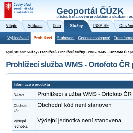
Geoportál ČÚZK
přístup k mapovým produktům a službám res
Vítejte
Aplikace
Data
Služby
INSPIRE
Otevřen
Vyhledávací
Prohlížecí
Stahovací
Geoprocessingové
Transforma
Nyní jste zde:
Služby / Prohlížecí / Prohlížecí služby - WMS / WMS – Ortofoto ČR p
Prohlížecí služba WMS - Ortofoto ČR
Informace o produktu
Prohlížecí služba WMS - Ortofoto ČR
Název
Obchodní kód není stanoven
Obchodní
kód
Výdejní jednotka není stanovena
Výdejní
jednotka