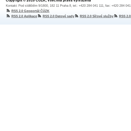
Copyright © 2010 ČÚZK, Všechna práva vyhrazena
Kontakt: Pod sídlištěm 9/1800, 182 11 Praha 8, tel.: +420 284 041 111, fax: +420 284 04
RSS 2.0 Geoportál ČÚZK
RSS 2.0 Aplikace
RSS 2.0 Datové sady
RSS 2.0 Síťové služby
RSS 2.0