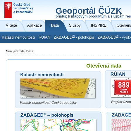
Geoportál ČÚZK
přístup k mapovým produktům a službám res
Vítejte
Aplikace
Data
Služby
INSPIRE
Otevřen
®
®
Katastr nemovitostí
RÚIAN
ZABAGED
- polohopis
ZABAGED
- výšk
Nyní jste zde:
Data
Otevřená data