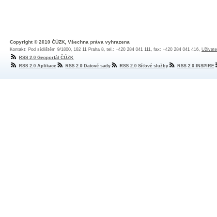
Copyright © 2010 ČÚZK, Všechna práva vyhrazena
Kontakt: Pod sídlištěm 9/1800, 182 11 Praha 8, tel.: +420 284 041 111, fax: +420 284 041 416,
Uživate
RSS 2.0 Geoportál ČÚZK
RSS 2.0 Aplikace
RSS 2.0 Datové sady
RSS 2.0 Síťové služby
RSS 2.0 INSPIRE