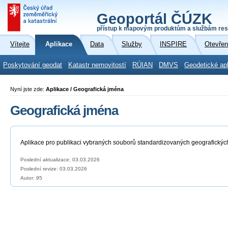
Geoportál ČÚZK
přístup k mapovým produktům a službám res
Vítejte
Aplikace
Data
Služby
INSPIRE
Otevřen
Poskytování geodat
Katastr nemovitostí
RÚIAN
DMVS
Geodetické ap
Nyní jste zde:
Aplikace / Geografická jména
Geografická jména
Aplikace pro publikaci vybraných souborů standardizovaných geografickýc
Poslední aktualizace: 03.03.2026
Poslední revize:
03.03.2026
Autor: 95