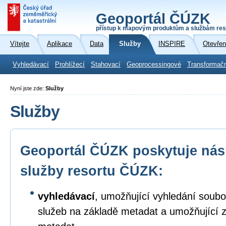
Geoportál ČÚZK
přístup k mapovým produktům a službám res
Vítejte
Aplikace
Data
Služby
INSPIRE
Otevřen
Vyhledávací
Prohlížecí
Stahovací
Geoprocessingové
Transformač
Nyní jste zde:
Služby
Služby
Geoportál ČÚZK poskytuje násl
služby resortu ČÚZK:
vyhledávací
, umožňující vyhledání soubo
služeb na základě metadat a umožňující 