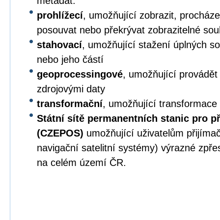
metadat.
prohlížecí
, umožňující zobrazit, procházet,
posouvat nebo překrývat zobrazitelné sou
stahovací
, umožňující stažení úplných s
nebo jeho částí
geoprocessingové
, umožňující provádět
zdrojovými daty
transformační
, umožňující transformace
Státní sítě permanentních stanic pro p
(CZEPOS)
umožňující uživatelům přijíma
navigační satelitní systémy) výrazné zpř
na celém území ČR.