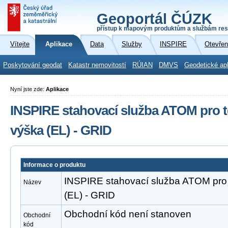
Geoportál ČÚZK
přístup k mapovým produktům a službám res
Vítejte
Aplikace
Data
Služby
INSPIRE
Otevřen
Poskytování geodat
Katastr nemovitostí
RÚIAN
DMVS
Geodetické ap
Nyní jste zde:
Aplikace
INSPIRE stahovací služba ATOM pro
výška (EL) - GRID
Informace o produktu
INSPIRE stahovací služba ATOM pr
Název
(EL) - GRID
Obchodní kód není stanoven
Obchodní
kód