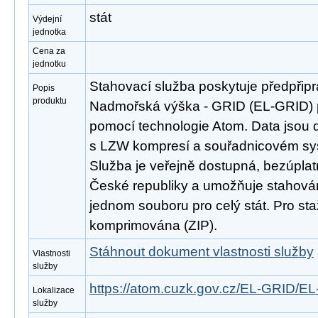
stát
Výdejní
jednotka
Cena za
jednotku
Stahovací služba poskytuje předpřip
Popis
produktu
Nadmořská výška - GRID (EL-GRID) 
pomocí technologie Atom. Data jsou 
s LZW kompresí a souřadnicovém s
Služba je veřejně dostupná, bezúpla
České republiky a umožňuje stahován
jednom souboru pro celý stát. Pro st
komprimována (ZIP).
Stáhnout dokument vlastnosti služby
Vlastnosti
služby
https://atom.cuzk.gov.cz/EL-GRID/E
Lokalizace
služby