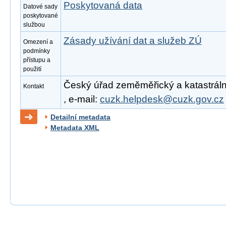
Poskytovaná data
Datové sady
poskytované
službou
Zásady užívání dat a služeb ZÚ
Omezení a
podmínky
přístupu a
použití
Český úřad zeměměřický a katastrální
Kontakt
, e-mail:
cuzk.helpdesk@cuzk.gov.cz
Detailní metadata
Metadata XML