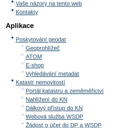
Vaše názory na tento web
Kontakty
Aplikace
Poskytování geodat
Geoprohlížeč
ATOM
E-shop
Vyhledávání metadat
Katastr nemovitostí
Portál katastru a zeměměřictví
Nahlížení do KN
Dálkový přístup do KN
Webová služba WSDP
Žádost o účet do DP a WSDP