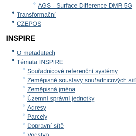
AGS - Surface Difference DMR 5G
Transformační
CZEPOS
INSPIRE
O metadatech
Témata INSPIRE
Souřadnicové referenční systémy
Zeměpisné soustavy souřadnicových sít
Zeměpisná jména
Územní správní jednotky
Adresy
Parcely
Dopravní sítě
Vodstvo