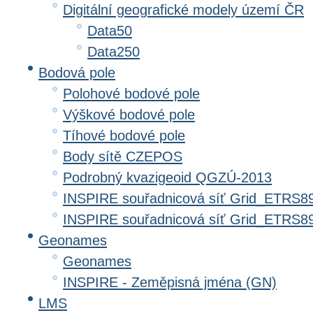
Digitální geografické modely území ČR
Data50
Data250
Bodová pole
Polohové bodové pole
Výškové bodové pole
Tíhové bodové pole
Body sítě CZEPOS
Podrobný kvazigeoid QGZÚ-2013
INSPIRE souřadnicová síť Grid_ETRS8
INSPIRE souřadnicová síť Grid_ETRS
Geonames
Geonames
INSPIRE - Zeměpisná jména (GN)
LMS