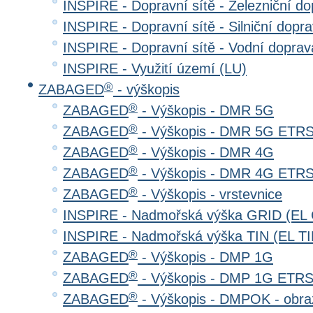
INSPIRE - Dopravní sítě - Železniční d
INSPIRE - Dopravní sítě - Silniční do
INSPIRE - Dopravní sítě - Vodní dopr
INSPIRE - Využití území (LU)
®
ZABAGED
- výškopis
®
ZABAGED
- Výškopis - DMR 5G
®
ZABAGED
- Výškopis - DMR 5G ETR
®
ZABAGED
- Výškopis - DMR 4G
®
ZABAGED
- Výškopis - DMR 4G ETR
®
ZABAGED
- Výškopis - vrstevnice
INSPIRE - Nadmořská výška GRID (EL
INSPIRE - Nadmořská výška TIN (EL TI
®
ZABAGED
- Výškopis - DMP 1G
®
ZABAGED
- Výškopis - DMP 1G ETR
®
ZABAGED
- Výškopis - DMPOK - obra