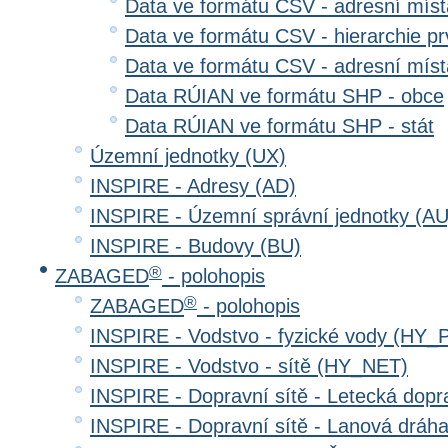
Data ve formátu CSV - adresní místa
Data ve formátu CSV - hierarchie prv
Data ve formátu CSV - adresní místa
Data RÚIAN ve formátu SHP - obce
Data RÚIAN ve formátu SHP - stát
Územní jednotky (UX)
INSPIRE - Adresy (AD)
INSPIRE - Územní správní jednotky (AU
INSPIRE - Budovy (BU)
®
ZABAGED
- polohopis
®
ZABAGED
- polohopis
INSPIRE - Vodstvo - fyzické vody (HY_
INSPIRE - Vodstvo - sítě (HY_NET)
INSPIRE - Dopravní sítě - Letecká dop
INSPIRE - Dopravní sítě - Lanová drá