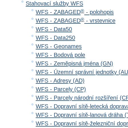
Stahovací služby WFS
®
WFS - ZABAGED
- polohopis
®
WFS - ZABAGED
- vrstevnice
WFS - Data50
WFS - Data250
WFS - Geonames
WFS - Bodová pole
WFS - Zeměpisná jména (GN)
WFS - Územní správní jednotky (AU
WFS - Adresy (AD)
WFS - Parcely (CP)
WFS - Parcely národní rozšíření (C
WFS - Dopravní sítě-letecká dopra
WFS - Dopravní sítě-lanová dráha
WFS - Dopravní sítě-železniční do