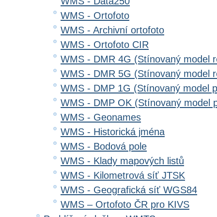
WMS - Data250
WMS - Ortofoto
WMS - Archivní ortofoto
WMS - Ortofoto CIR
WMS - DMR 4G (Stínovaný model re
WMS - DMR 5G (Stínovaný model re
WMS - DMP 1G (Stínovaný model p
WMS - DMP OK (Stínovaný model p
WMS - Geonames
WMS - Historická jména
WMS - Bodová pole
WMS - Klady mapových listů
WMS - Kilometrová síť JTSK
WMS - Geografická síť WGS84
WMS – Ortofoto ČR pro KIVS