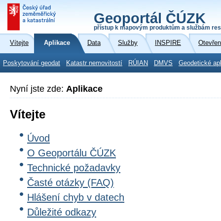
Geoportál ČÚZK
přístup k mapovým produktům a službám res
Vítejte
Aplikace
Data
Služby
INSPIRE
Otevřen
Poskytování geodat
Katastr nemovitostí
RÚIAN
DMVS
Geodetické ap
Nyní jste zde:
Aplikace
Vítejte
Úvod
O Geoportálu ČÚZK
Technické požadavky
Časté otázky (FAQ)
Hlášení chyb v datech
Důležité odkazy