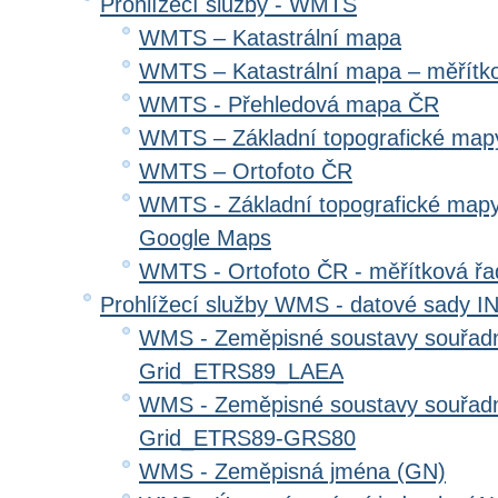
Prohlížecí služby - WMTS
WMTS – Katastrální mapa
WMTS – Katastrální mapa – měřítk
WMTS - Přehledová mapa ČR
WMTS – Základní topografické ma
WMTS – Ortofoto ČR
WMTS - Základní topografické mapy
Google Maps
WMTS - Ortofoto ČR - měřítková ř
Prohlížecí služby WMS - datové sady 
WMS - Zeměpisné soustavy souřadni
Grid_ETRS89_LAEA
WMS - Zeměpisné soustavy souřadni
Grid_ETRS89-GRS80
WMS - Zeměpisná jména (GN)