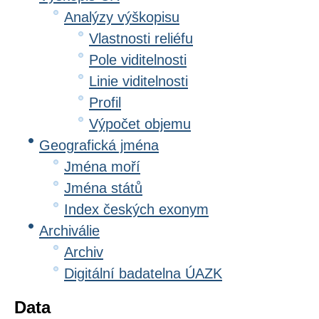
Analýzy výškopisu
Vlastnosti reliéfu
Pole viditelnosti
Linie viditelnosti
Profil
Výpočet objemu
Geografická jména
Jména moří
Jména států
Index českých exonym
Archiválie
Archiv
Digitální badatelna ÚAZK
Data