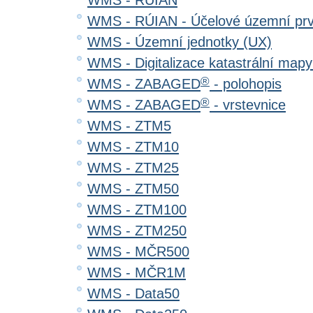
WMS - RÚIAN
WMS - RÚIAN - Účelové územní pr
WMS - Územní jednotky (UX)
WMS - Digitalizace katastrální map
®
WMS - ZABAGED
- polohopis
®
WMS - ZABAGED
- vrstevnice
WMS - ZTM5
WMS - ZTM10
WMS - ZTM25
WMS - ZTM50
WMS - ZTM100
WMS - ZTM250
WMS - MČR500
WMS - MČR1M
WMS - Data50