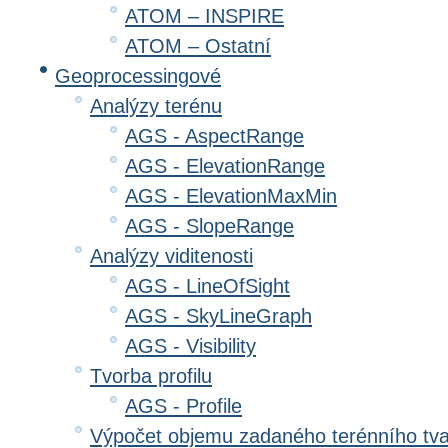
ATOM – INSPIRE
ATOM – Ostatní
Geoprocessingové
Analýzy terénu
AGS - AspectRange
AGS - ElevationRange
AGS - ElevationMaxMin
AGS - SlopeRange
Analýzy viditenosti
AGS - LineOfSight
AGS - SkyLineGraph
AGS - Visibility
Tvorba profilu
AGS - Profile
Výpočet objemu zadaného terénního tv