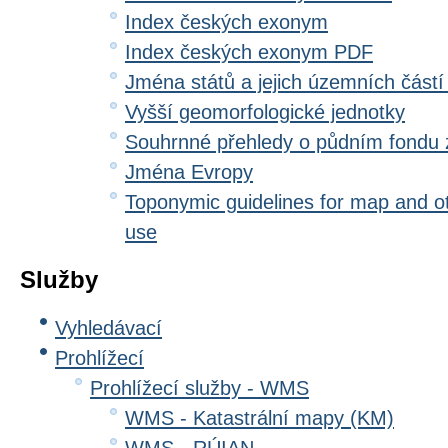
Index českých exonym
Index českých exonym PDF
Jména států a jejich územních částí
Vyšší geomorfologické jednotky
Souhrnné přehledy o půdním fondu
Jména Evropy
Toponymic guidelines for map and oth
use
Služby
Vyhledávací
Prohlížecí
Prohlížecí služby - WMS
WMS - Katastrální mapy (KM)