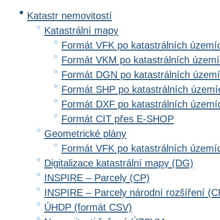
Katastr nemovitostí
Katastrální mapy
Formát VFK po katastrálních území
Formát VKM po katastrálních územ
Formát DGN po katastrálních územ
Formát SHP po katastrálních území
Formát DXF po katastrálních území
Formát CIT přes E-SHOP
Geometrické plány
Formát VFK po katastrálních území
Digitalizace katastrální mapy (DG)
INSPIRE – Parcely (CP)
INSPIRE – Parcely národní rozšíření (
ÚHDP (formát CSV)