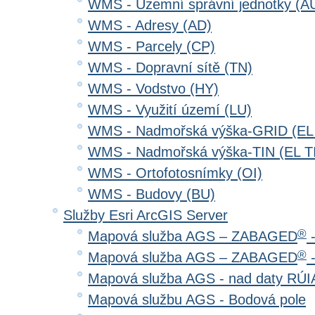
WMS - Územní správní jednotky (A
WMS - Adresy (AD)
WMS - Parcely (CP)
WMS - Dopravní sítě (TN)
WMS - Vodstvo (HY)
WMS - Využití území (LU)
WMS - Nadmořská výška-GRID (EL
WMS - Nadmořská výška-TIN (EL T
WMS - Ortofotosnímky (OI)
WMS - Budovy (BU)
Služby Esri ArcGIS Server
®
Mapová služba AGS – ZABAGED
-
®
Mapová služba AGS – ZABAGED
-
Mapová služba AGS - nad daty RÚ
Mapová službu AGS - Bodová pole