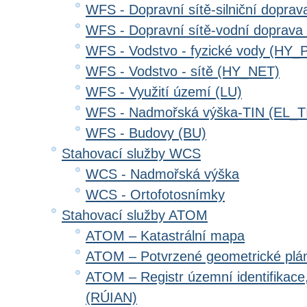
WFS - Dopravní sítě-silniční dopr
WFS - Dopravní sítě-vodní doprav
WFS - Vodstvo - fyzické vody (HY_
WFS - Vodstvo - sítě (HY_NET)
WFS - Využití území (LU)
WFS - Nadmořská výška-TIN (EL_T
WFS - Budovy (BU)
Stahovací služby WCS
WCS - Nadmořská výška
WCS - Ortofotosnímky
Stahovací služby ATOM
ATOM – Katastrální mapa
ATOM – Potvrzené geometrické plá
ATOM – Registr územní identifikace
(RÚIAN)