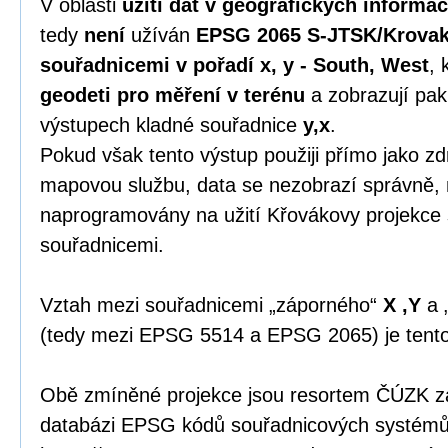
V oblasti
užití dat v geografických informa
tedy
není
užíván
EPSG 2065 S-JTSK/Krovak
souřadnicemi v pořadí x, y - South, West
, 
geodeti pro měření v terénu
a zobrazují pak
výstupech kladné souřadnice
y,x
.
Pokud však tento výstup použiji přímo jako zdr
mapovou službu, data se nezobrazí správně, 
naprogramovány na užití Křovákovy projekce
souřadnicemi.
Vztah mezi souřadnicemi „záporného“
X ,Y
a 
(tedy mezi EPSG 5514 a EPSG 2065) je tent
Obě zmíněné projekce jsou resortem ČÚZK zap
databázi EPSG kódů souřadnicových systémů 