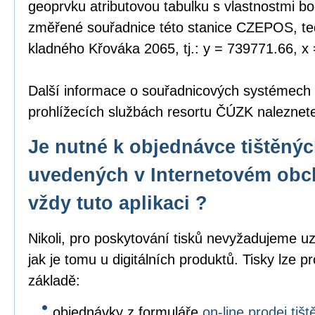
geoprvku atributovou tabulku s vlastnostmi bo
změřené souřadnice této stanice CZEPOS, tedy
kladného Křováka 2065, tj.: y = 739771.66, x
Další informace o souřadnicových systémech
prohlížecích službách resortu ČÚZK nalezne
Je nutné k objednávce tištěný
uvedených v Internetovém obc
vždy tuto aplikaci ?
Nikoli, pro poskytování tisků nevyžadujeme uz
jak je tomu u digitálních produktů. Tisky lze p
základě:
objednávky z formuláře
on-line prodej ti