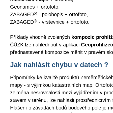
Geonames + ortofoto,
®
ZABAGED
- polohopis + ortofoto,
®
ZABAGED
- vrstevnice + ortofoto.
Příklady vhodně zvolených
kompozic prohlíž
ČÚZK lze nahlédnout v aplikaci
Geoprohlížeč
přednastavené kompozice měnit v pravém slou
Jak nahlásit chybu v datech ?
Připomínky ke kvalitě produktů Zeměměřick
mapy - s výjimkou katastrálních map, Ortofo
zejména nesrovnalosti mezi vyjádřením v pro
stavem v terénu, lze nahlásit prostřednictvím
Hlášení o závadách bodů bodového pole je m