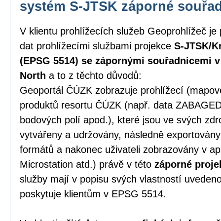
systém S-JTSK záporné souřa
V klientu prohlížecích služeb Geoprohlížeč je
dat prohlížecími službami projekce
S-JTSK/Kr
(EPSG 5514) se zápornými souřadnicemi v p
North
a to z těchto důvodů:
Geoportál ČÚZK zobrazuje prohlížecí (mapové)
produktů resortu ČÚZK (např. data ZABAGE
bodových polí apod.), které jsou ve svých zd
vytvářeny a udržovány, následně exportován
formátů a nakonec uživateli zobrazovány v ap
Microstation atd.) právě v této
záporné proje
služby mají v popisu svých vlastností uveden
poskytuje klientům v EPSG 5514.