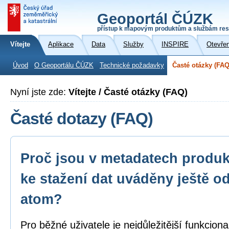
Geoportál ČÚZK
přístup k mapovým produktům a službám res
Vítejte
Aplikace
Data
Služby
INSPIRE
Otevře
Úvod
O Geoportálu ČÚZK
Technické požadavky
Časté otázky (FAQ
Nyní jste zde:
Vítejte / Časté otázky (FAQ)
Časté dotazy (FAQ)
Proč jsou v metadatech produk
ke stažení dat uváděny ještě o
atom?
Pro běžné uživatele je nejdůležitější funkcion