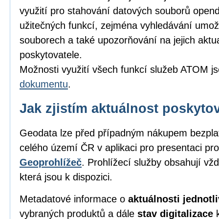
využití pro stahování datových souborů opend
užitečných funkcí, zejména vyhledávání umožňu
souborech a také upozorňování na jejich aktu
poskytovatele.
Možnosti využití všech funkcí služeb ATOM j
dokumentu
.
Jak zjistím aktuálnost poskyt
Geodata lze před případným nákupem bezpl
celého území ČR v aplikaci pro presentaci pro
Geoprohlížeč
. Prohlížecí služby obsahují vž
která jsou k dispozici.
Metadatové informace o
aktuálnosti jednot
vybraných produktů a dále
stav digitalizace
k