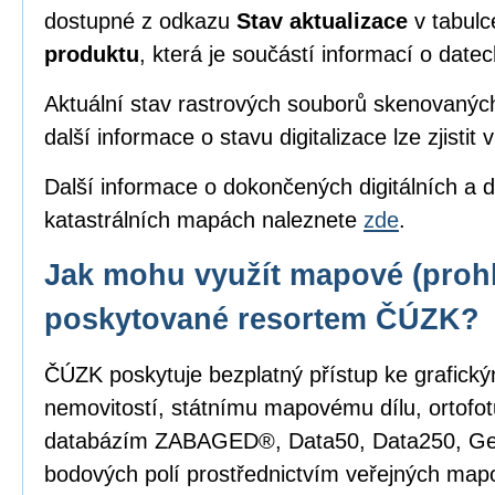
dostupné z odkazu
Stav aktualizace
v tabul
produktu
, která je součástí informací o date
Aktuální stav rastrových souborů skenovanýc
další informace o stavu digitalizace lze zjistit 
Další informace o dokončených digitálních a d
katastrálních mapách naleznete
zde
.
Jak mohu využít mapové (prohl
poskytované resortem ČÚZK?
ČÚZK poskytuje bezplatný přístup ke grafick
nemovitostí, státnímu mapovému dílu, ortofot
databázím ZABAGED®, Data50, Data250, G
bodových polí prostřednictvím veřejných mapo