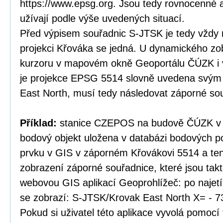
https://www.epsg.org. Jsou tedy rovnocenné a
užívají podle výše uvedených situací.
Před výpisem souřadnic S-JTSK je tedy vždy 
projekci Křováka se jedná. U dynamického zo
kurzoru v mapovém okně Geoportálu ČÚZK i v
je projekce EPSG 5514 slovně uvedena svý
East North, musí tedy následovat záporné so
Příklad:
stanice CZEPOS na budově ČÚZK v P
bodový objekt uložena v databázi bodových po
prvku v GIS v záporném Křovákovi 5514 a te
zobrazení záporné souřadnice, které jsou tak
webovou GIS aplikací Geoprohlížeč: po najet
se zobrazí: S-JTSK/Krovak East North X= - 7
Pokud si uživatel této aplikace vyvolá pomocí