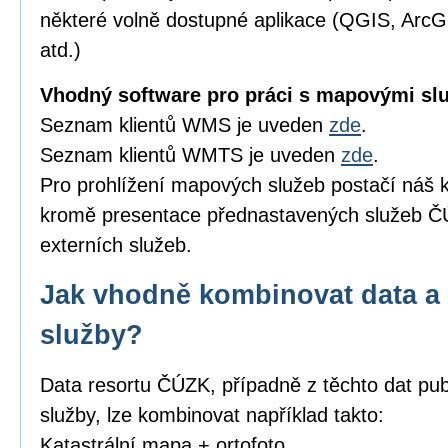
některé volně dostupné aplikace (QGIS, Arc
atd.)
Vhodný software pro práci s mapovými sl
Seznam klientů WMS je uveden
zde
.
Seznam klientů WMTS je uveden
zde
.
Pro prohlížení mapových služeb postačí náš k
kromě presentace přednastavených služeb ČÚ
externích služeb.
Jak vhodně kombinovat data a 
služby?
Data resortu ČÚZK, případně z těchto dat pub
služby, lze kombinovat například takto:
Katastrální mapa + ortofoto,