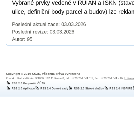
Vybrané prvky vedené v RÚIAN a ISKN (staveb
ulice, definiční body parcel a budov) lze rekl
Poslední aktualizace: 03.03.2026
Poslední revize:
03.03.2026
Autor: 95
Copyright © 2010 ČÚZK, Všechna práva vyhrazena
Kontakt: Pod sídlištěm 9/1800, 182 11 Praha 8, tel.: +420 284 041 111, fax: +420 284 041 416,
Uživate
RSS 2.0 Geoportál ČÚZK
RSS 2.0 Aplikace
RSS 2.0 Datové sady
RSS 2.0 Síťové služby
RSS 2.0 INSPIRE