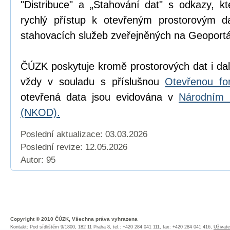
"Distribuce" a „Stahování dat" s odkazy, k
rychlý přístup k otevřeným prostorovým d
stahovacích služeb zveřejněných na Geoport
ČÚZK poskytuje kromě prostorových dat i dal
vždy v souladu s příslušnou
Otevřenou fo
otevřená data jsou evidována v
Národním 
(NKOD).
Poslední aktualizace: 03.03.2026
Poslední revize:
12.05.2026
Autor: 95
Copyright © 2010 ČÚZK, Všechna práva vyhrazena
Kontakt: Pod sídlištěm 9/1800, 182 11 Praha 8, tel.: +420 284 041 111, fax: +420 284 041 416,
Uživate