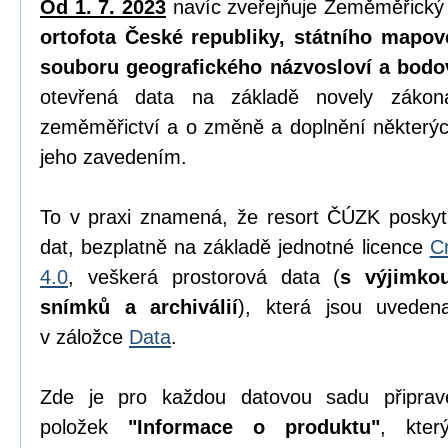
Od 1. 7. 2023
navíc zveřejňuje Zeměměřický
ortofota České republiky, státního mapov
souboru geografického názvosloví a bodo
otevřená data na základě novely zák
zeměměřictví a o změně a doplnění některýc
jeho zavedením.
To v praxi znamená, že resort ČÚZK poskyt
dat, bezplatně na základě jednotné licence
C
4.0
, veškerá prostorová data (
s výjimko
snímků a archiválií
), která jsou uvede
v záložce
Data
.
Zde je pro každou datovou sadu připrav
položek
"Informace o produktu"
, kter