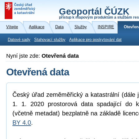
Geoportál ČÚZK
přístup k mapovým produktům a službám res
Vítejte
Aplikace
Data
Služby
INSPIRE
Otevřen
Datové sady
Stahovací služby
Aplikace pro poskytování dat
Nyní jste zde:
Otevřená data
Otevřená data
Český úřad zeměměřický a katastrální (dále 
1. 1. 2020 prostorová data spadající do 
(včetně metadat) bezplatně na základě licen
BY 4.0
.