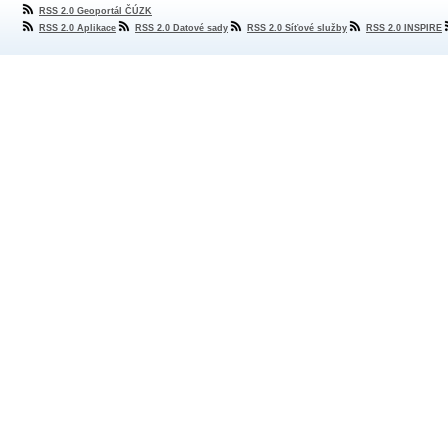
RSS 2.0 Geoportál ČÚZK
RSS 2.0 Aplikace
RSS 2.0 Datové sady
RSS 2.0 Síťové služby
RSS 2.0 INSPIRE