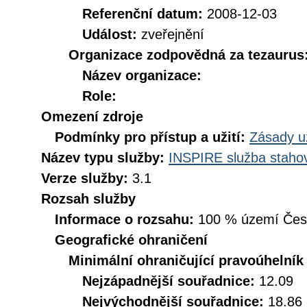
Referenční datum:
2008-12-03
Událost:
zveřejnění
Organizace zodpovědná za tezaurus
Název organizace:
Role:
Omezení zdroje
Podmínky pro přístup a užití:
Zásady u
Název typu služby:
INSPIRE služba stahov
Verze služby:
3.1
Rozsah služby
Informace o rozsahu:
100 % území České
Geografické ohraničení
Minimální ohraničující pravoúhelník
Nejzápadnější souřadnice:
12.09
Nejvýchodnější souřadnice:
18.86