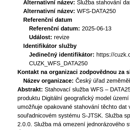
Alternativní název:
Služba stahování d
Alternativní název:
WFS-DATA250
Referenční datum
Referenční datum:
2025-06-13
Událost:
revize
Identifikátor služby
Jedinečný identifikátor:
https://cuzk
CUZK_WFS_DATA250
Kontakt na organizaci zodpovědnou za s
Název organizace:
Český úřad zeměměři
Abstrakt:
Stahovací služba WFS – DATA250
produktu Digitální geografický model územ
umožňuje opakované stahování těchto dat 
souřadnicovém systému S-JTSK. Služba s
2.0.0. Služba má omezení jednorázového s