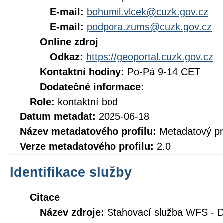
E-mail:
bohumil.vlcek@cuzk.gov.cz
E-mail:
podpora.zums@cuzk.gov.cz
Online zdroj
Odkaz:
https://geoportal.cuzk.gov.cz
Kontaktní hodiny:
Po-Pá 9-14 CET
Dodatečné informace:
Role:
kontaktní bod
Datum metadat:
2025-06-18
Název metadatového profilu:
Metadatový pr
Verze metadatového profilu:
2.0
Identifikace služby
Citace
Název zdroje:
Stahovací služba WFS -