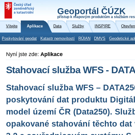
Geoportál ČÚZK
přístup k mapovým produktům a službám res
Vítejte
Aplikace
Data
Služby
INSPIRE
Otevřen
Poskytování geodat
Katastr nemovitostí
RÚIAN
DMVS
Geodetické ap
Nyní jste zde:
Aplikace
Stahovací služba WFS - DAT
Stahovací služba WFS – DATA250
poskytování dat produktu Digitá
model území ČR (Data250). Slu
opakované stahování těchto dat