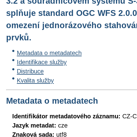
3.2 a souřadnicovém systému S
splňuje standard OGC WFS 2.0.0
omezení jednorázového stahován
prvků.
Metadata o metadatech
Identifikace služby
Distribuce
Kvalita služby
Metadata o metadatech
Identifikátor metadatového záznamu:
CZ-C
Jazyk metadat:
cze
Znaková sada:
utf8