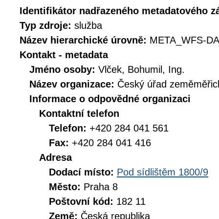
Identifikátor nadřazeného metadatového 
Typ zdroje:
služba
Název hierarchické úrovně:
META_WFS-DA
Kontakt - metadata
Jméno osoby:
Vlček, Bohumil, Ing.
Název organizace:
Český úřad zeměměřick
Informace o odpovědné organizaci
Kontaktní telefon
Telefon:
+420 284 041 561
Fax:
+420 284 041 416
Adresa
Dodací místo:
Pod sídlištěm 1800/9
Město:
Praha 8
Poštovní kód:
182 11
Země:
Česká republika