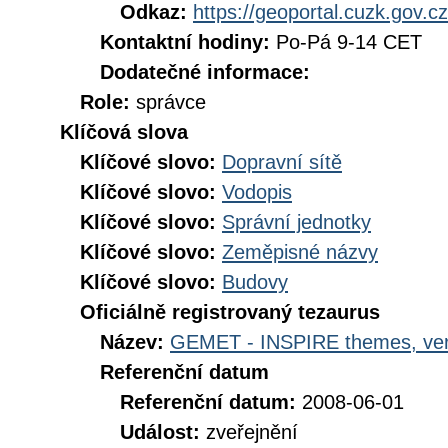
Odkaz:
https://geoportal.cuzk.gov.cz
Kontaktní hodiny:
Po-Pá 9-14 CET
Dodatečné informace:
Role:
správce
Klíčová slova
Klíčové slovo:
Dopravní sítě
Klíčové slovo:
Vodopis
Klíčové slovo:
Správní jednotky
Klíčové slovo:
Zeměpisné názvy
Klíčové slovo:
Budovy
Oficiálně registrovaný tezaurus
Název:
GEMET - INSPIRE themes, ver
Referenční datum
Referenční datum:
2008-06-01
Událost:
zveřejnění