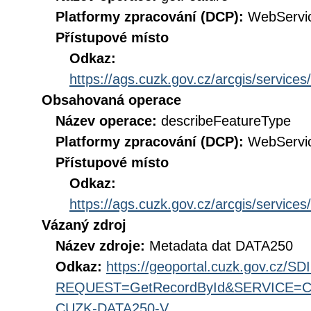
Platformy zpracování (DCP):
WebServi
Přístupové místo
Odkaz:
https://ags.cuzk.gov.cz/arcgis/servi
Obsahovaná operace
Název operace:
describeFeatureType
Platformy zpracování (DCP):
WebServi
Přístupové místo
Odkaz:
https://ags.cuzk.gov.cz/arcgis/servi
Vázaný zdroj
Název zdroje:
Metadata dat DATA250
Odkaz:
https://geoportal.cuzk.gov.cz/S
REQUEST=GetRecordById&SERVICE=CS
CUZK-DATA250-V