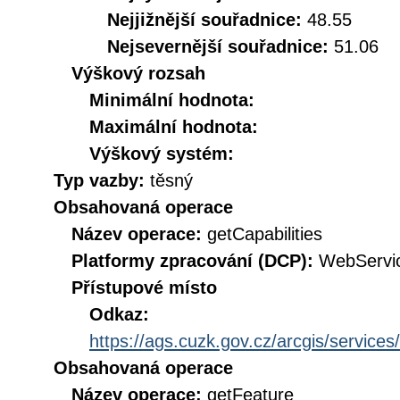
Nejjižnější souřadnice:
48.55
Nejsevernější souřadnice:
51.06
Výškový rozsah
Minimální hodnota:
Maximální hodnota:
Výškový systém:
Typ vazby:
těsný
Obsahovaná operace
Název operace:
getCapabilities
Platformy zpracování (DCP):
WebServi
Přístupové místo
Odkaz:
https://ags.cuzk.gov.cz/arcgis/servi
Obsahovaná operace
Název operace:
getFeature