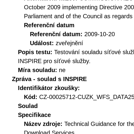
October 2009 implementing Directive 20
Parliament and of the Council as regards
Referenční datum
Referenční datum:
2009-10-20
Událost:
zveřejnění
Popis testu:
Testování souladu síťové služ
INSPIRE pro síťové služby.
Míra souladu:
ne
Zpráva - soulad s INSPIRE
Identifikátor zkoušky:
Kód:
CZ-00025712-CUZK_WFS_DATA250
Soulad
Specifikace
Název zdroje:
Technical Guidance for t
Download Services