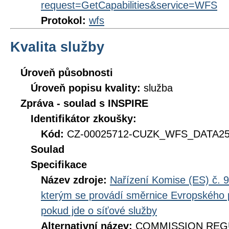
request=GetCapabilities&service=WFS
Protokol:
wfs
Kvalita služby
Úroveň působnosti
Úroveň popisu kvality:
služba
Zpráva - soulad s INSPIRE
Identifikátor zkoušky:
Kód:
CZ-00025712-CUZK_WFS_DATA250
Soulad
Specifikace
Název zdroje:
Nařízení Komise (ES) č. 9
kterým se provádí směrnice Evropského 
pokud jde o síťové služby
Alternativní název:
COMMISSION REGUL