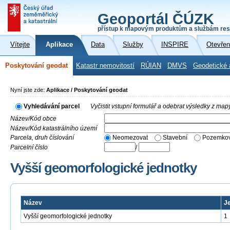
Geoportál ČÚZK
přístup k mapovým produktům a službám res
Vítejte
Aplikace
Data
Služby
INSPIRE
Otevřen
Poskytování geodat
Katastr nemovitostí
RÚIAN
DMVS
Geodetické 
Nyní jste zde:
Aplikace / Poskytování geodat
Vyhledávání parcel
Vyčistit vstupní formulář a odebrat výsledky z map
Název/Kód obce
Název/Kód katastrálního území
Parcela, druh číslování
Neomezovat
Stavební
Pozemkov
Parcelní číslo
/
Vyšší geomorfologické jednotky
Název
J
Vyšší geomorfologické jednotky
1