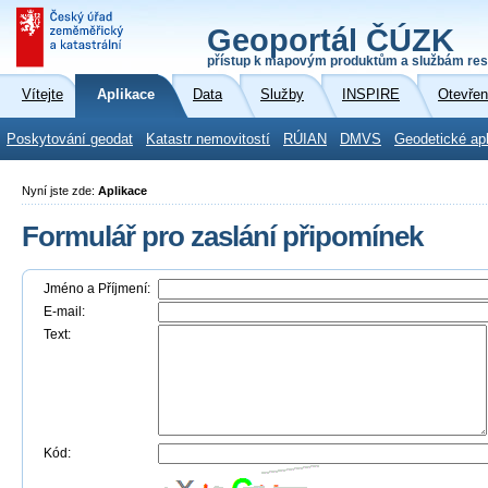
Geoportál ČÚZK
přístup k mapovým produktům a službám res
Vítejte
Aplikace
Data
Služby
INSPIRE
Otevřen
Poskytování geodat
Katastr nemovitostí
RÚIAN
DMVS
Geodetické ap
Nyní jste zde:
Aplikace
Formulář pro zaslání připomínek
Jméno a Příjmení:
E-mail:
Text:
Kód: