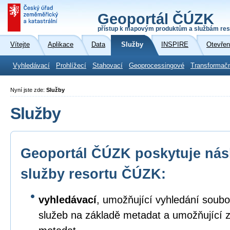
Geoportál ČÚZK
přístup k mapovým produktům a službám res
Vítejte
Aplikace
Data
Služby
INSPIRE
Otevřen
Vyhledávací
Prohlížecí
Stahovací
Geoprocessingové
Transformač
Nyní jste zde:
Služby
Služby
Geoportál ČÚZK poskytuje násl
služby resortu ČÚZK:
vyhledávací
, umožňující vyhledání soubo
služeb na základě metadat a umožňující 