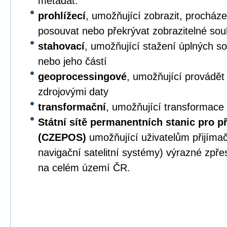
metadat.
prohlížecí
, umožňující zobrazit, procházet,
posouvat nebo překrývat zobrazitelné sou
stahovací
, umožňující stažení úplných s
nebo jeho částí
geoprocessingové
, umožňující provádět
zdrojovými daty
transformační
, umožňující transformace
Státní sítě permanentních stanic pro p
(CZEPOS)
umožňující uživatelům přijíma
navigační satelitní systémy) výrazné zpř
na celém území ČR.