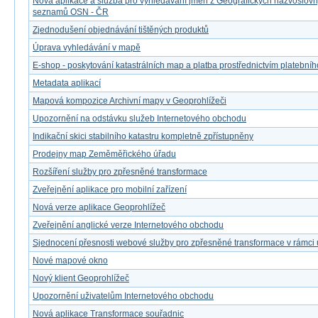
Nová aplikace a služba pro vyhledávání jmen z Geografických názvoslov
seznamů OSN - ČR
Zjednodušení objednávání tištěných produktů
Úprava vyhledávání v mapě
E-shop - poskytování katastrálních map a platba prostřednictvím platebníh
Metadata aplikací
Mapová kompozice Archivní mapy v Geoprohlížeči
Upozornění na odstávku služeb Internetového obchodu
Indikační skici stabilního katastru kompletně zpřístupněny
Prodejny map Zeměměřického úřadu
Rozšíření služby pro zpřesněné transformace
Zveřejnění aplikace pro mobilní zařízení
Nová verze aplikace Geoprohlížeč
Zveřejnění anglické verze Internetového obchodu
Sjednocení přesnosti webové služby pro zpřesněné transformace v rámci
Nové mapové okno
Nový klient Geoprohlížeč
Upozornění uživatelům Internetového obchodu
Nová aplikace Transformace souřadnic