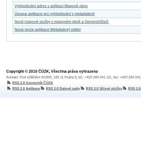
Vyhledávání adres v aplikaci Mapové okno
Úprava aplikace pro vyhledávání v metadatech
Nové mapové služby v mapovém okně a Geoprohlížeči
Nová verze aplikace Metadatový editor
Copyright © 2010 ČÚZK, Všechna práva vyhrazena
Kontakt: Pod sídlištěm 9/1800, 182 11 Praha 8, tel.: +420 284 041 111, fax: +420 284 04
RSS 2.0 Geoportál ČÚZK
RSS 2.0 Aplikace
RSS 2.0 Datové sady
RSS 2.0 Síťové služby
RSS 2.0