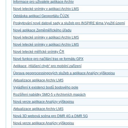
Informace pro uživatele aplikace Archiv
Nové letecké snímky v aplikaci Archiv LMS
Odstávka aplikací Geoportálu ČÚZK
Poskytování nové datové sady a služeb pro INSPIRE téma Využití území
Nové aplikace Zeměměřického úřadu
Nové letecké snímky v aplikaci Archiv LMS
Nové letecké snímky v aplikaci Archiv LMS
Nové letecké měřické snímky ČR
Nové funkce pro načítání tras ve formátu GPX
Aplikace „Hlášení chyb“ pro mobilní zařízení
Úprava geoprocessingových služeb a aplikace Analýzy výškopisu
Aktualizace aplikace Archiv LMS
Vyjádření k existenci bodů bodového pole
Rozšíření nabídky SMO-5 v Archivních mapách
Nová verze aplikace Analýzy výškopisu
Aktualizace aplikace Archiv LMS
Nová 3D webová scéna pro DMR 4G a DMR 5G
Nová verze aplikace Analýzy výškopisu