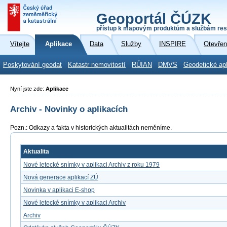
Geoportál ČÚZK
přístup k mapovým produktům a službám res
Vítejte
Aplikace
Data
Služby
INSPIRE
Otevřen
Poskytování geodat
Katastr nemovitostí
RÚIAN
DMVS
Geodetické ap
Nyní jste zde:
Aplikace
Archiv - Novinky o aplikacích
Pozn.: Odkazy a fakta v historických aktualitách neměníme.
Aktualita
Nové letecké snímky v aplikaci Archiv z roku 1979
Nová generace aplikací ZÚ
Novinka v aplikaci E-shop
Nové letecké snímky v aplikaci Archiv
Archiv