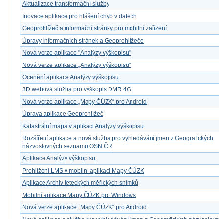
Aktualizace transformační služby
Inovace aplikace pro hlášení chyb v datech
Geoprohlížeč a informační stránky pro mobilní zařízení
Úpravy informačních stránek a Geoprohlížeče
Nová verze aplikace "Analýzy výškopisu"
Nová verze aplikace „Analýzy výškopisu“
Ocenění aplikace Analýzy výškopisu
3D webová služba pro výškopis DMR 4G
Nová verze aplikace „Mapy ČÚZK“ pro Android
Úprava aplikace Geoprohlížeč
Katastrální mapa v aplikaci Analýzy výškopisu
Rozšíření aplikace a nová služba pro vyhledávání jmen z Geografických
názvoslovných seznamů OSN ČR
Aplikace Analýzy výškopisu
Prohlížení LMS v mobilní aplikaci Mapy ČÚZK
Aplikace Archiv leteckých měřických snímků
Mobilní aplikace Mapy ČÚZK pro Windows
Nová verze aplikace „Mapy ČÚZK“ pro Android