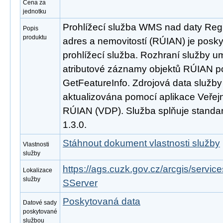
Cena za
jednotku
Prohlížecí služba WMS nad daty Regi
Popis
produktu
adres a nemovitostí (RÚIAN) je posk
prohlížecí služba. Rozhraní služby 
atributové záznamy objektů RÚIAN 
GetFeatureInfo. Zdrojová data služb
aktualizována pomocí aplikace Veřejn
RÚIAN (VDP). Služba splňuje stand
1.3.0.
Stáhnout dokument vlastnosti služby
Vlastnosti
služby
https://ags.cuzk.gov.cz/arcgis/ser
Lokalizace
služby
SServer
Poskytovaná data
Datové sady
poskytované
službou