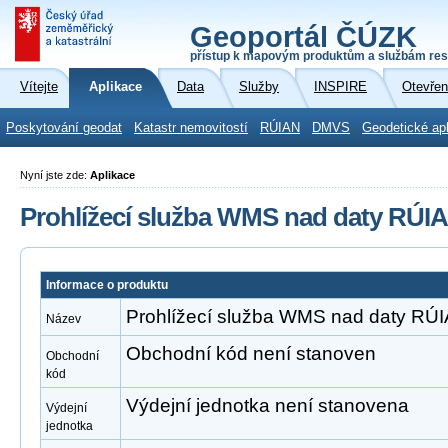
Geoportál ČÚZK
přístup k mapovým produktům a službám res
Vítejte
Aplikace
Data
Služby
INSPIRE
Otevřen
Poskytování geodat
Katastr nemovitostí
RÚIAN
DMVS
Geodetické ap
Nyní jste zde:
Aplikace
Prohlížecí služba WMS nad daty RÚI
Informace o produktu
Prohlížecí služba WMS nad daty RÚ
Název
Obchodní kód není stanoven
Obchodní
kód
Výdejní jednotka není stanovena
Výdejní
jednotka