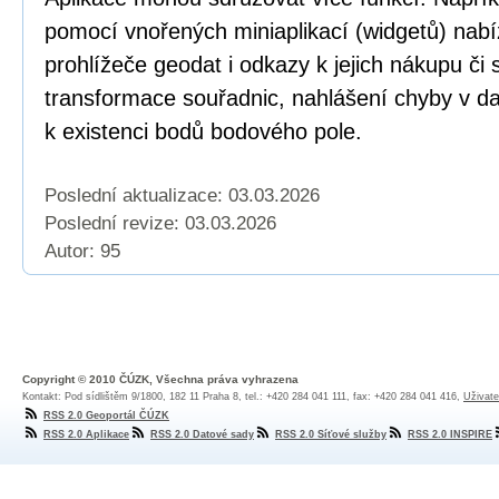
pomocí vnořených miniaplikací (widgetů) nabí
prohlížeče geodat i odkazy k jejich nákupu či
transformace souřadnic, nahlášení chyby v dat
k existenci bodů bodového pole.
Poslední aktualizace: 03.03.2026
Poslední revize:
03.03.2026
Autor: 95
Copyright © 2010 ČÚZK, Všechna práva vyhrazena
Kontakt: Pod sídlištěm 9/1800, 182 11 Praha 8, tel.: +420 284 041 111, fax: +420 284 041 416,
Uživate
RSS 2.0 Geoportál ČÚZK
RSS 2.0 Aplikace
RSS 2.0 Datové sady
RSS 2.0 Síťové služby
RSS 2.0 INSPIRE