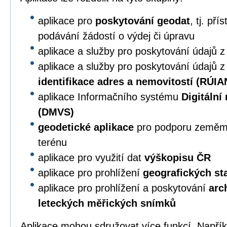
aplikace pro
poskytování geodat
, tj. př
podávání žádostí o výdej či úpravu
aplikace a služby pro poskytování údajů 
aplikace a služby pro poskytování údajů 
identifikace adres a nemovitostí (RÚIA
aplikace Informačního systému
Digitální
(DMVS)
geodetické aplikace
pro podporu zeměmě
terénu
aplikace pro využití dat
výškopisu ČR
aplikace pro prohlížení
geografických s
aplikace pro prohlížení a poskytování
arc
leteckých měřických snímků
Aplikace mohou sdružovat více funkcí. Napří