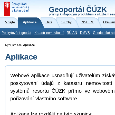
Geoportál ČÚZK
přístup k mapovým produktům a službám res
Vítejte
Aplikace
Data
Služby
INSPIRE
Otevřen
Poskytování geodat
Katastr nemovitostí
RÚIAN
DMVS
Geodetické ap
Nyní jste zde:
Aplikace
Aplikace
Webové aplikace usnadňují uživatelům získá
poskytování údajů z katastru nemovitostí
systémů resortu ČÚZK přímo ve webovém p
pořizování vlastního software.
Aplikace lze rozdělit na tyto skupiny: