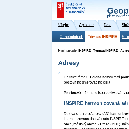
Geop
přístup k ma
Vítejte
Aplikace
Data
Slu
O metadatech
Témata INSPIRE
Síť
Nyní jste zde:
INSPIRE / Témata INSPIRE / Adre
Adresy
Definice tématu:
Poloha nemovitostí podle 
poštovního směrovacího čísla.
Prostorové informace jsou poskytovány pr
INSPIRE harmonizovaná sér
Datová sada pro Adresy (AD) harmonizova
Harmonizovaná datová sada INSPIRE obsahu
obce, městský obvod v Praze (MOP), měst