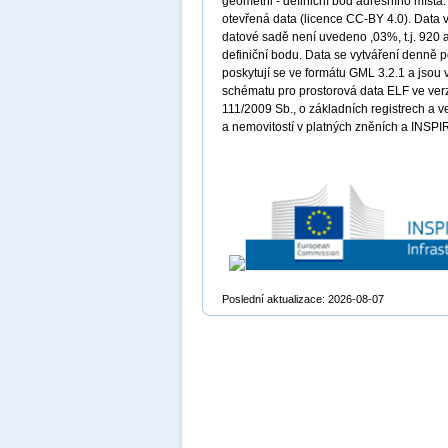
geometrii - definiční bod adresního míst
otevřená data (licence CC-BY 4.0). Data v
datové sadě není uvedeno ,03%, t.j. 920 a
definiční bodu. Data se vytváření denně 
poskytují se ve formátu GML 3.2.1 a jsou 
schématu pro prostorová data ELF ve verz
111/2009 Sb., o základních registrech a v
a nemovitostí v platných zněních a INSPIR
Poslední aktualizace: 2026-08-07