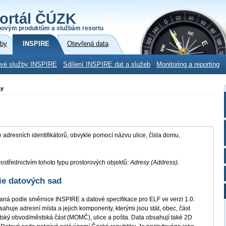
ortál ČÚZK
povým produktům a službám resortu
žby
INSPIRE
Otevřená data
ové služby INSPIRE
Sdílení INSPIRE dat a služeb
Monitoring a reporting
sy
adresních identifikátorů, obvykle pomocí názvu ulice, čísla domu,
ostřednictvím tohoto typu prostorových objektů:
Adresy (Address).
ie datových sad
ná podle směrnice INSPIRE a datové specifikace pro ELF ve verzi 1.0.
je adresní místa a jejich komponenty, kterými jsou stát, obec, část
ský obvod/městská část (MOMČ), ulice a pošta. Data obsahují také 2D