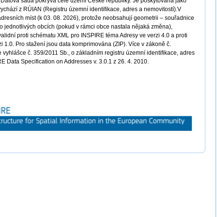
a. Datová sada pokrývá celé území České republiky. Je poskytována jako
ychází z RÚIAN (Registru územní identifikace, adres a nemovitostí).V
dresních míst (k 03. 08. 2026), protože neobsahují geometrii – souřadnice
po jednotlivých obcích (pokud v rámci obce nastala nějaká změna),
validní proti schématu XML pro INSPIRE téma Adresy ve verzi 4.0 a proti
i 1.0. Pro stažení jsou data komprimována (ZIP). Více v zákoně č.
e vyhlášce č. 359/2011 Sb., o základním registru územní identifikace, adres
E Data Specification on Addresses v. 3.0.1 z 26. 4. 2010.