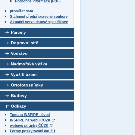
Podrobné informace (PDF)
prohlížet data
Stáhnout předpřipravené soubory
Aktuální verze datové specifikace
Parcely
Dopravní sítě
Vodstvo
Nadmořská výška
Využití území
Ortofotosnímky
Budovy
Odkazy
Témata INSPIRE - úvod
INSPIRE na webu ČÚZK
webové stránky ČÚZK
Formy poskytování dat ZÚ