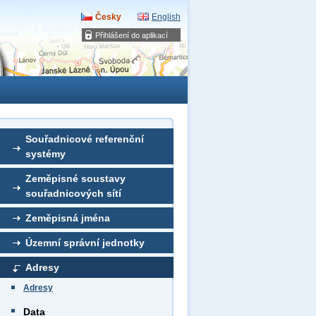
Česky
English
Přihlášení do aplikací
Souřadnicové referenční
systémy
Zeměpisné soustavy
souřadnicových sítí
Zeměpisná jména
Územní správní jednotky
Adresy
Adresy
Data