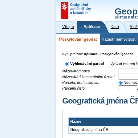
Geop
přístup k ma
Vítejte
Aplikace
Data
Služ
Poskytování geodat
Katastr nemovitostí
Nyní jste zde:
Aplikace / Poskytování geodat
Vyhledávání parcel
Vyčistit vstupní
Název/Kód obce
Název/Kód katastrálního území
Parcela, druh číslování
Neomez
Parcelní číslo
Geografická jména Č
Název
Geografická jména ČR