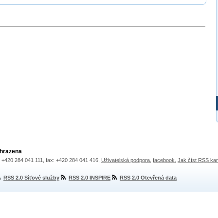
yhrazena
.: +420 284 041 111, fax: +420 284 041 416,
Uživatelská podpora
,
facebook
,
Jak číst RSS ka
RSS 2.0 Síťové služby
RSS 2.0 INSPIRE
RSS 2.0 Otevřená data