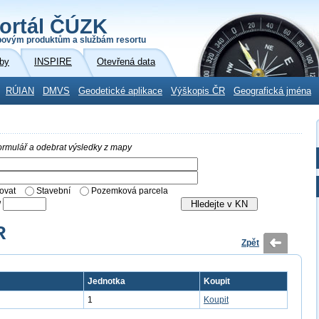
ortál ČÚZK
povým produktům a službám resortu
by
INSPIRE
Otevřená data
RÚIAN
DMVS
Geodetické aplikace
Výškopis ČR
Geografická jména
 formulář a odebrat výsledky z mapy
ovat
Stavební
Pozemková parcela
/
R
Zpět
Jednotka
Koupit
1
Koupit